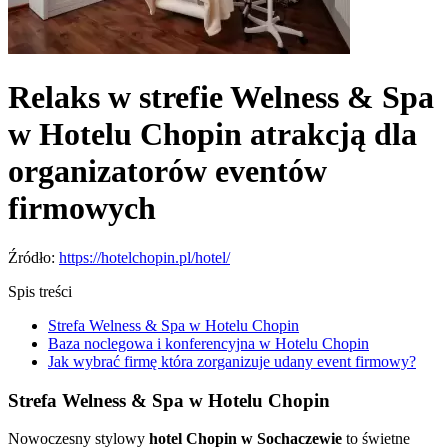
Relaks w strefie Welness & Spa
w Hotelu Chopin atrakcją dla
organizatorów eventów
firmowych
Źródło:
https://hotelchopin.pl/hotel/
Spis treści
Strefa Welness & Spa w Hotelu Chopin
Baza noclegowa i konferencyjna w Hotelu Chopin
Jak wybrać firmę która zorganizuje udany event firmowy?
Strefa Welness & Spa w Hotelu Chopin
Nowoczesny stylowy
hotel Chopin w Sochaczewie
to świetne