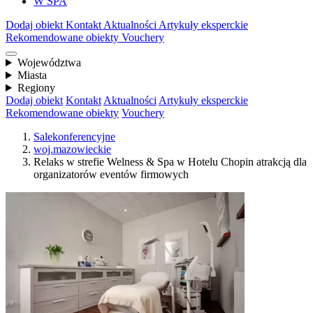
W SPA
Dodaj obiekt
Kontakt
Aktualności
Artykuły eksperckie
Rekomendowane obiekty
Vouchery
Województwa
Miasta
Regiony
Dodaj obiekt
Kontakt
Aktualności
Artykuły eksperckie
Rekomendowane obiekty
Vouchery
Salekonferencyjne
woj.mazowieckie
Relaks w strefie Welness & Spa w Hotelu Chopin atrakcją dla
organizatorów eventów firmowych