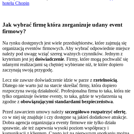
hotelu Chopin
Jak wybrać firmę która zorganizuje udany event
firmowy?
Na rynku dostępnych jest wiele przedsiębiorstw, które zajmują się
organizacją eventów firmowych. Aby wybrać odpowiednie miejsce
należy pod uwagę wziąć szereg ważnych czynników. Jednym z
kryterium jest jej
doświadczenie
. Firmy, które mogą pochwalić się
udanymi realizacjami są chętniej wybierane niż, te które dopiero
zaczynają swoją przygodę.
Lecz nie zawsze doświadczenie idzie w parze z
rzetelnością
.
Dlatego nie warto już na starcie skreślać firmy, która dopiero
rozpoczyna swoją działalność. Profesjonalna firma to taka, która nie
tylko organizuje świetne eventy, to taka, gdzie te wydarzenia są
zgodne z
obowiązującymi standardami bezpieczeństwa
.
Przed zawarciem umowy należy
szczegółowo rozpatrzyć ofertę
,
co w niej się znajduje i czy dostępne są jakieś dodatkowe atrakcje.
Dobra agencja organizująca eventy firmowe nie tylko działa
sprawnie, ale też zapewnia wysoki poziom współpracy i
komunikacji z klientem. Często już na pierwszym spotkaniu można