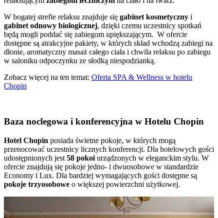
relaksującym
zabiegom leczniczym
na ciało i na twarz.
W bogatej strefie relaksu znajduje się
gabinet kosmetyczny
i
gabinet odnowy biologicznej
, dzięki czemu uczestnicy spotkań
będą mogli poddać się zabiegom upiększającym. W ofercie
dostępne są atrakcyjne pakiety, w których skład wchodzą zabiegi na
dłonie, aromatyczny masaż całego ciała i chwila relaksu po zabiegu
w saloniku odpoczynku ze słodką niespodzianką.
Zobacz więcej na ten temat:
Oferta SPA & Wellness w hotelu
Chopin
Baza noclegowa i konferencyjna w Hotelu Chopin
Hotel Chopin
posiada świetne pokoje, w których mogą
przenocować uczestnicy licznych konferencji. Dla hotelowych gości
udostępnionych jest
58 pokoi
urządzonych w eleganckim stylu. W
ofercie znajdują się pokoje jedno- i dwuosobowe w standardzie
Economy i Lux. Dla bardziej wymagających gości dostępne są
pokoje trzyosobowe
o większej powierzchni użytkowej.