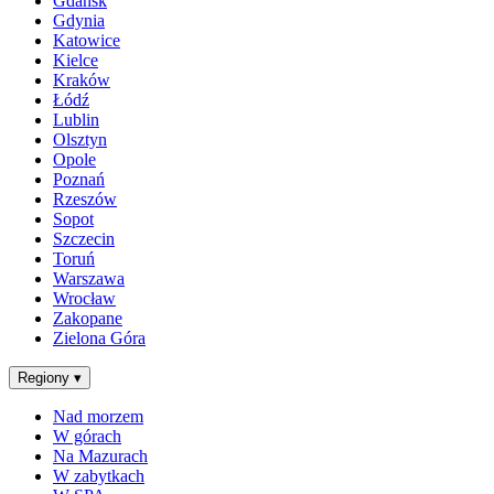
Gdańsk
Gdynia
Katowice
Kielce
Kraków
Łódź
Lublin
Olsztyn
Opole
Poznań
Rzeszów
Sopot
Szczecin
Toruń
Warszawa
Wrocław
Zakopane
Zielona Góra
Regiony
▾
Nad morzem
W górach
Na Mazurach
W zabytkach