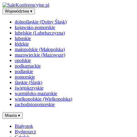
Województwa
▾
dolnośląskie (Dolny Śląsk)
kujawsko-pomorskie
lubelskie (Lubelszczyzna)
lubuskie
łódzkie
małopolskie (Małopolska)
mazowieckie (Mazowsze)
opolskie
podkarpackie
podlaskie
pomorskie
śląskie (Śląsk)
świętokrzyskie
warmińsko-mazurskie
wielkopolskie (Wielkopolska)
zachodniopomorskie
Miasta
▾
Białystok
Bydgoszcz