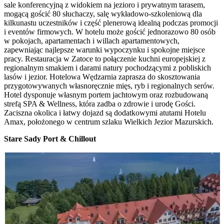
sale konferencyjną z widokiem na jezioro i prywatnym tarasem,
mogącą gościć 80 słuchaczy, salę wykładowo-szkoleniową dla
kilkunastu uczestników i część plenerową idealną podczas promocji
i eventów firmowych. W hotelu może gościć jednorazowo 80 osób
w pokojach, apartamentach i willach apartamentowych,
zapewniając najlepsze warunki wypoczynku i spokojne miejsce
pracy. Restauracja w Zatoce to połączenie kuchni europejskiej z
regionalnym smakiem i darami natury pochodzącymi z pobliskich
lasów i jezior. Hotelowa Wędzarnia zaprasza do skosztowania
przygotowywanych własnoręcznie mięs, ryb i regionalnych serów.
Hotel dysponuje własnym portem jachtowym oraz rozbudowaną
strefą SPA & Wellness, która zadba o zdrowie i urodę Gości.
Zaciszna okolica i łatwy dojazd są dodatkowymi atutami Hotelu
Amax, położonego w centrum szlaku Wielkich Jezior Mazurskich.
Stare Sady Port & Chillout