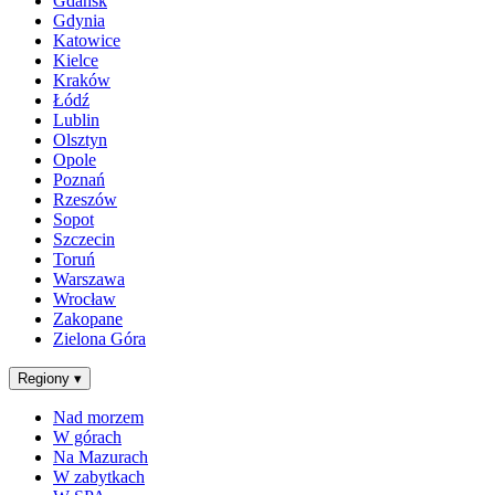
Gdańsk
Gdynia
Katowice
Kielce
Kraków
Łódź
Lublin
Olsztyn
Opole
Poznań
Rzeszów
Sopot
Szczecin
Toruń
Warszawa
Wrocław
Zakopane
Zielona Góra
Regiony
▾
Nad morzem
W górach
Na Mazurach
W zabytkach