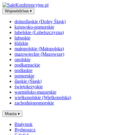
Województwa
▾
dolnośląskie (Dolny Śląsk)
kujawsko-pomorskie
lubelskie (Lubelszczyzna)
lubuskie
łódzkie
małopolskie (Małopolska)
mazowieckie (Mazowsze)
opolskie
podkarpackie
podlaskie
pomorskie
śląskie (Śląsk)
świętokrzyskie
warmińsko-mazurskie
wielkopolskie (Wielkopolska)
zachodniopomorskie
Miasta
▾
Białystok
Bydgoszcz