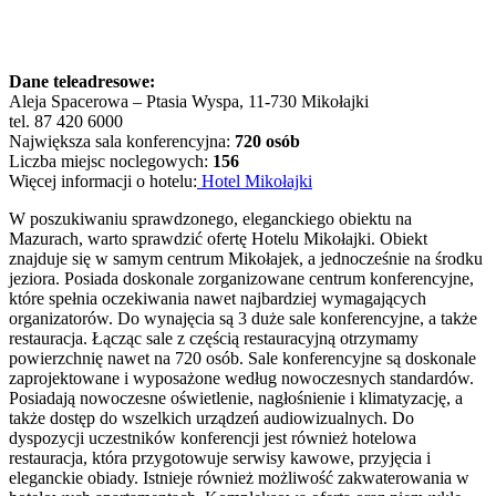
Dane teleadresowe:
Aleja Spacerowa – Ptasia Wyspa, 11-730 Mikołajki
tel. 87 420 6000
Największa sala konferencyjna:
720 osób
Liczba miejsc noclegowych:
156
Więcej informacji o hotelu:
Hotel Mikołajki
W poszukiwaniu sprawdzonego, eleganckiego obiektu na
Mazurach, warto sprawdzić ofertę Hotelu Mikołajki. Obiekt
znajduje się w samym centrum Mikołajek, a jednocześnie na środku
jeziora. Posiada doskonale zorganizowane centrum konferencyjne,
które spełnia oczekiwania nawet najbardziej wymagających
organizatorów. Do wynajęcia są 3 duże sale konferencyjne, a także
restauracja. Łącząc sale z częścią restauracyjną otrzymamy
powierzchnię nawet na 720 osób. Sale konferencyjne są doskonale
zaprojektowane i wyposażone według nowoczesnych standardów.
Posiadają nowoczesne oświetlenie, nagłośnienie i klimatyzację, a
także dostęp do wszelkich urządzeń audiowizualnych. Do
dyspozycji uczestników konferencji jest również hotelowa
restauracja, która przygotowuje serwisy kawowe, przyjęcia i
eleganckie obiady. Istnieje również możliwość zakwaterowania w