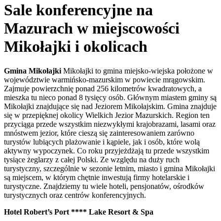
Sale konferencyjne na
Mazurach w miejscowości
Mikołajki i okolicach
Gmina Mikołajki
Mikołajki to gmina miejsko-wiejska położone w
województwie warmińsko-mazurskim w powiecie mrągowskim.
Zajmuje powierzchnię ponad 256 kilometrów kwadratowych, a
mieszka tu nieco ponad 8 tysięcy osób. Głównym miastem gminy są
Mikołajki znajdujące się nad Jeziorem Mikołajskim. Gmina znajduje
się w przepięknej okolicy Wielkich Jezior Mazurskich. Region ten
przyciąga przede wszystkim niezwykłymi krajobrazami, lasami oraz
mnóstwem jezior, które cieszą się zainteresowaniem zarówno
turystów lubiących plażowanie i kąpiele, jak i osób, które wolą
aktywny wypoczynek. Co roku przyjeżdżają tu przede wszystkim
tysiące żeglarzy z całej Polski. Ze względu na duży ruch
turystyczny, szczególnie w sezonie letnim, miasto i gmina Mikołajki
są miejscem, w którym chętnie inwestują firmy hotelarskie i
turystyczne. Znajdziemy tu wiele hoteli, pensjonatów, ośrodków
turystycznych oraz centrów konferencyjnych.
Hotel Robert’s Port **** Lake Resort & Spa