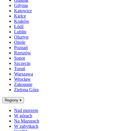
Gdańsk
Gdynia
Katowice
Kielce
Kraków
Łódź
Lublin
Olsztyn
Opole
Poznań
Rzeszów
Sopot
Szczecin
Toruń
Warszawa
Wrocław
Zakopane
Zielona Góra
Regiony
▾
Nad morzem
W górach
Na Mazurach
W zabytkach