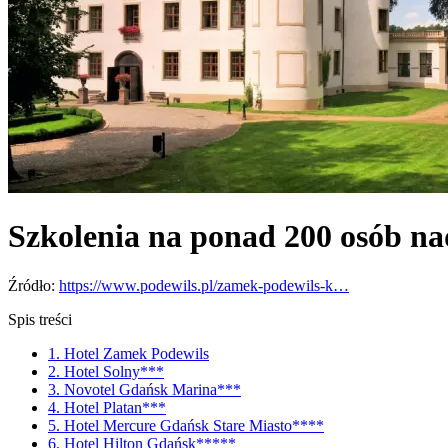
Szkolenia na ponad 200 osób n
Źródło:
https://www.podewils.pl/zamek-podewils-k…
Spis treści
1. Hotel Zamek Podewils
2. Hotel Solny***
3. Novotel Gdańsk Marina***
4. Hotel Platan***
5. Hotel Mercure Gdańsk Stare Miasto****
6. Hotel Hilton Gdańsk*****