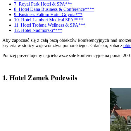
7. Royal Park Hotel & SPA***
8. Hotel Dana Business & Conference****
9. Business Faltom Hotel Gdynia***
10. Hotel Lambert Medical SPA****
11. Hotel Trofana Wellness & SPA***
12. Hotel Nadmorski****
Aby zapoznać się z całą bazą obiektów konferencyjnych nad mor
kryteria w stolicy województwa pomorskiego - Gdańsku, zobacz
obi
Poniżej prezentujemy najciekawsze sale konferencyjne na ponad 20
1. Hotel Zamek Podewils