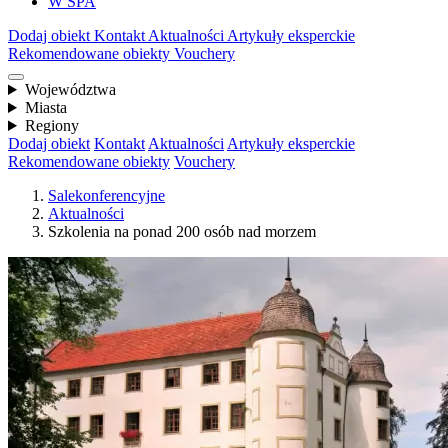
W SPA
Dodaj obiekt
Kontakt
Aktualności
Artykuły eksperckie
Rekomendowane obiekty
Vouchery
Województwa
Miasta
Regiony
Dodaj obiekt
Kontakt
Aktualności
Artykuły eksperckie
Rekomendowane obiekty
Vouchery
Salekonferencyjne
Aktualności
Szkolenia na ponad 200 osób nad morzem