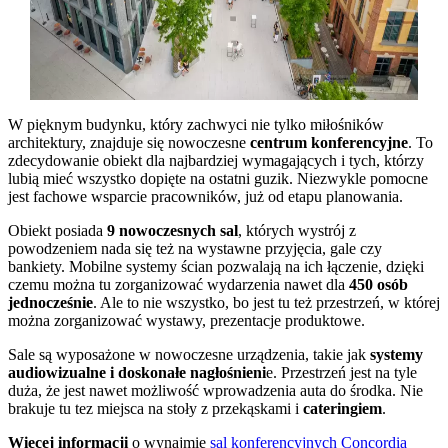
W pięknym budynku, który zachwyci nie tylko miłośników
architektury, znajduje się nowoczesne
centrum konferencyjne
. To
zdecydowanie obiekt dla najbardziej wymagających i tych, którzy
lubią mieć wszystko dopięte na ostatni guzik. Niezwykle pomocne
jest fachowe wsparcie pracowników, już od etapu planowania.
Obiekt posiada
9 nowoczesnych sal
, których wystrój z
powodzeniem nada się też na wystawne przyjęcia, gale czy
bankiety. Mobilne systemy ścian pozwalają na ich łączenie, dzięki
czemu można tu zorganizować wydarzenia nawet dla
450 osób
jednocześnie
. Ale to nie wszystko, bo jest tu też przestrzeń, w której
można zorganizować wystawy, prezentacje produktowe.
Sale są wyposażone w nowoczesne urządzenia, takie jak
systemy
audiowizualne i doskonałe nagłośnieni
e. Przestrzeń jest na tyle
duża, że jest nawet możliwość wprowadzenia auta do środka. Nie
brakuje tu tez miejsca na stoły z przekąskami i
cateringiem
.
Więcej informacji
o wynajmie
sal konferencyjnych Concordia