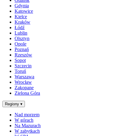
Gdańsk
Gdynia
Katowice
Kielce
Kraków
Łódź
Lublin
Olsztyn
Opole
Poznań
Rzeszów
Sopot
Szczecin
Toruń
Warszawa
Wrocław
Zakopane
Zielona Góra
Regiony
▾
Nad morzem
W górach
Na Mazurach
W zabytkach