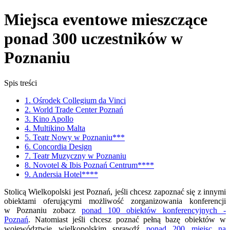
Miejsca eventowe mieszczące
ponad 300 uczestników w
Poznaniu
Spis treści
1. Ośrodek Collegium da Vinci
2. World Trade Center Poznań
3. Kino Apollo
4. Multikino Malta
5. Teatr Nowy w Poznaniu***
6. Concordia Design
7. Teatr Muzyczny w Poznaniu
8. Novotel & Ibis Poznań Centrum****
9. Andersia Hotel****
Stolicą Wielkopolski jest Poznań, jeśli chcesz zapoznać się z innymi
obiektami oferującymi możliwość zorganizowania konferencji
w Poznaniu zobacz
ponad 100 obiektów konferencyjnych -
Poznań
. Natomiast jeśli chcesz poznać pełną bazę obiektów w
województwie wielkopolskim sprawdź
ponad 200 miejsc na