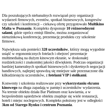
Dla poszukujących niebanalnych rozwiązań przy organizacji
wydarzeń firmowych, eventów, spotkań biznesowych, kongresów
czy szkoleń i konferencji – ciekawą ofertę przygotowało
Multikino
Malta w Poznaniu
. Kompleks dysponuje
10 różnorodnymi
salami
, gdzie oprócz emisji filmów, można zorganizować
nietuzinkową konferencję, prezentację produktu czy szkolenie
firmowe.
Największa sala pomieści
328 uczestników
, którzy mogą wygodnie
usiąść w ergonomicznych fotelach i obejrzeć prezentacje
multimedialną na dużym kinowym ekranie, w doskonałej
rozdzielczości i znakomitej jakości dźwiękiem. Podczas organizacji
bardziej kameralnych spotkań biznesowych i dyskretnych negocjacji
handlowych, najlepiej sprawdzą się mniejsze sale przeznaczone dla
kilkudziesięciu uczestników, z
fotelami VIP i stolikami
.
Konwenty i szkolenia realizowane przy
wykorzystaniu ekranu
kinowego
na długa zapadają w pamięci uczestników wydarzenia.
Na terenie obiektu działa Bar Platinum oraz kawiarnia, a w
bezpośrednim sąsiedztwie obiektu znajduje się wiele restauracji,
hoteli i miejsc noclegowych. Kompleks położony jest w odległości
3km od Starego Rynku i centrum Poznania
.