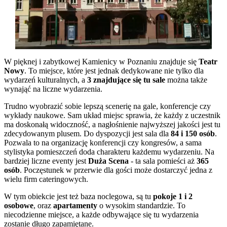
W pięknej i zabytkowej Kamienicy w Poznaniu znajduje się
Teatr
Nowy
. To miejsce, które jest jednak dedykowane nie tylko dla
wydarzeń kulturalnych, a
3 znajdujące się tu sale
można także
wynająć na liczne wydarzenia.
Trudno wyobrazić sobie lepszą scenerię na gale, konferencje czy
wykłady naukowe. Sam układ miejsc sprawia, że każdy z uczestnik
ma doskonałą widoczność, a nagłośnienie najwyższej jakości jest tu
zdecydowanym plusem. Do dyspozycji jest sala dla
84 i 150 osób
.
Pozwala to na organizację konferencji czy kongresów, a sama
stylistyka pomieszczeń doda charakteru każdemu wydarzeniu. Na
bardziej liczne eventy jest
Duża Scena
- ta sala pomieści aż
365
osób
. Poczęstunek w przerwie dla gości może dostarczyć jedna z
wielu firm cateringowych.
W tym obiekcie jest też baza noclegowa, są tu
pokoje 1 i 2
osobowe
, oraz
apartamenty
o wysokim standardzie. To
niecodzienne miejsce, a każde odbywające się tu wydarzenia
zostanie długo zapamiętane.