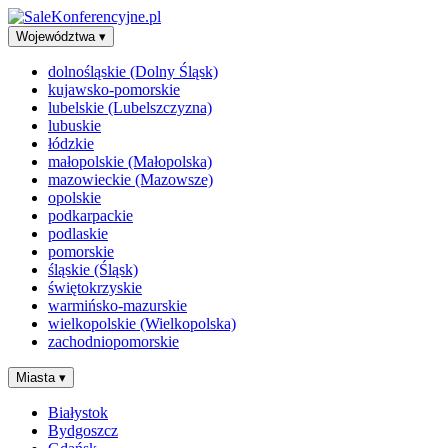
Województwa
▾
dolnośląskie (Dolny Śląsk)
kujawsko-pomorskie
lubelskie (Lubelszczyzna)
lubuskie
łódzkie
małopolskie (Małopolska)
mazowieckie (Mazowsze)
opolskie
podkarpackie
podlaskie
pomorskie
śląskie (Śląsk)
świętokrzyskie
warmińsko-mazurskie
wielkopolskie (Wielkopolska)
zachodniopomorskie
Miasta
▾
Białystok
Bydgoszcz