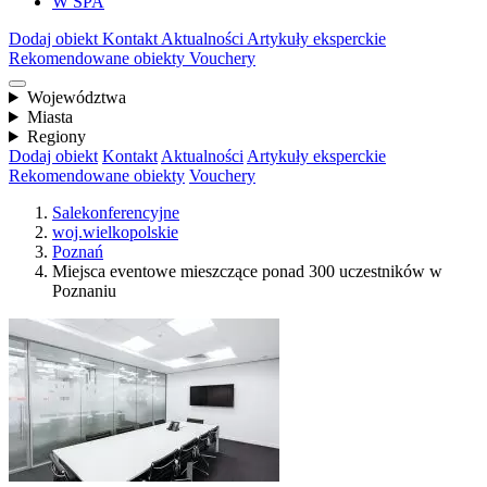
W SPA
Dodaj obiekt
Kontakt
Aktualności
Artykuły eksperckie
Rekomendowane obiekty
Vouchery
Województwa
Miasta
Regiony
Dodaj obiekt
Kontakt
Aktualności
Artykuły eksperckie
Rekomendowane obiekty
Vouchery
Salekonferencyjne
woj.wielkopolskie
Poznań
Miejsca eventowe mieszczące ponad 300 uczestników w
Poznaniu