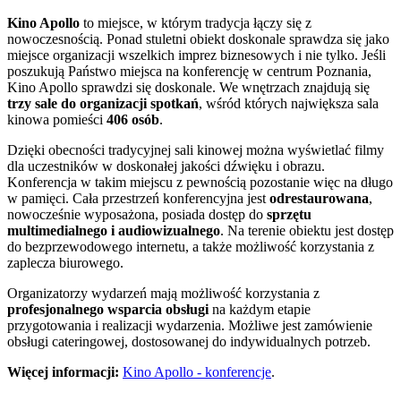
Kino Apollo
to miejsce, w którym tradycja łączy się z
nowoczesnością. Ponad stuletni obiekt doskonale sprawdza się jako
miejsce organizacji wszelkich imprez biznesowych i nie tylko. Jeśli
poszukują Państwo miejsca na konferencję w centrum Poznania,
Kino Apollo sprawdzi się doskonale. We wnętrzach znajdują się
trzy sale do organizacji spotkań
, wśród których największa sala
kinowa pomieści
406 osób
.
Dzięki obecności tradycyjnej sali kinowej można wyświetlać filmy
dla uczestników w doskonałej jakości dźwięku i obrazu.
Konferencja w takim miejscu z pewnością pozostanie więc na długo
w pamięci. Cała przestrzeń konferencyjna jest
odrestaurowana
,
nowocześnie wyposażona, posiada dostęp do
sprzętu
multimedialnego i audiowizualnego
. Na terenie obiektu jest dostęp
do bezprzewodowego internetu, a także możliwość korzystania z
zaplecza biurowego.
Organizatorzy wydarzeń mają możliwość korzystania z
profesjonalnego wsparcia
obsługi
na każdym etapie
przygotowania i realizacji wydarzenia. Możliwe jest zamówienie
obsługi cateringowej, dostosowanej do indywidualnych potrzeb.
Więcej informacji:
Kino Apollo - konferencje
.