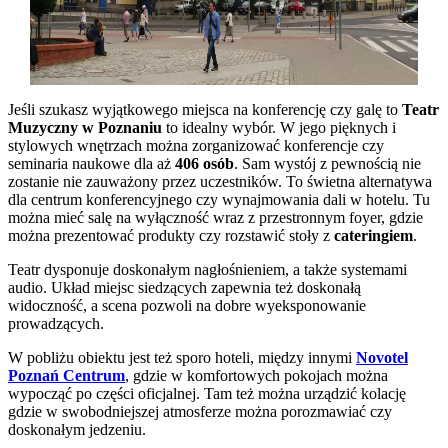
Jeśli szukasz wyjątkowego miejsca na konferencję czy galę to
Teatr
Muzyczny w Poznaniu
to idealny wybór. W jego pięknych i
stylowych wnętrzach można zorganizować konferencje czy
seminaria naukowe dla aż
406 osób
. Sam wystój z pewnością nie
zostanie nie zauważony przez uczestników. To świetna alternatywa
dla centrum konferencyjnego czy wynajmowania dali w hotelu. Tu
można mieć salę na wyłączność wraz z przestronnym foyer, gdzie
można prezentować produkty czy rozstawić stoły z
cateringiem
.
Teatr dysponuje doskonałym nagłośnieniem, a także systemami
audio. Układ miejsc siedzących zapewnia też doskonałą
widoczność, a scena pozwoli na dobre wyeksponowanie
prowadzących.
W pobliżu obiektu jest też sporo hoteli, między innymi
Novotel
Poznań Centrum
, gdzie w komfortowych pokojach można
wypocząć po części oficjalnej. Tam też można urządzić kolację
gdzie w swobodniejszej atmosferze można porozmawiać czy
doskonałym jedzeniu.