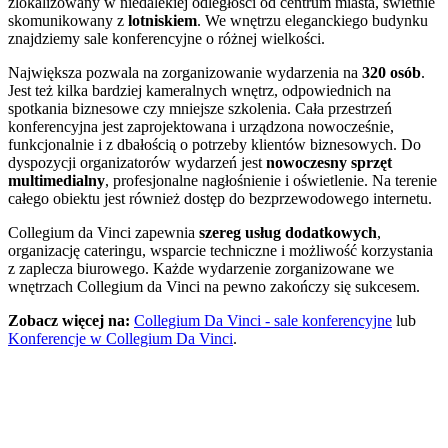
zlokalizowany w niedalekiej odległości od centrum miasta, świetnie
skomunikowany z
lotniskiem
. We wnętrzu eleganckiego budynku
znajdziemy sale konferencyjne o różnej wielkości.
Największa pozwala na zorganizowanie wydarzenia na
320 osób
.
Jest też kilka bardziej kameralnych wnętrz, odpowiednich na
spotkania biznesowe czy mniejsze szkolenia. Cała przestrzeń
konferencyjna jest zaprojektowana i urządzona nowocześnie,
funkcjonalnie i z dbałością o potrzeby klientów biznesowych. Do
dyspozycji organizatorów wydarzeń jest
nowoczesny sprzęt
multimedialny
, profesjonalne nagłośnienie i oświetlenie. Na terenie
całego obiektu jest również dostęp do bezprzewodowego internetu.
Collegium da Vinci zapewnia
szereg usług dodatkowych
,
organizację cateringu, wsparcie techniczne i możliwość korzystania
z zaplecza biurowego. Każde wydarzenie zorganizowane we
wnętrzach Collegium da Vinci na pewno zakończy się sukcesem.
Zobacz więcej na:
Collegium Da Vinci - sale konferencyjne
lub
Konferencje w Collegium Da Vinci
.