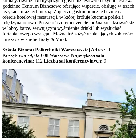
klimatyzowane. Do dyspozycji gości biznesowych czynne jest 24-
godzinne Centrum Biznesowe oferujące wsparcie, obsługę w trzech
językach oraz techniczną. Zaplecze gastronomiczne bazuje na
ofercie hotelowej restauracji, w której króluje kuchnia polska i
międzynarodowa. Po zakończonym evencie można zrelaksować się
w lobby barze, serwującym wyśmienite drinki lub wysłuchać
fortepianowego występu. Można też zażyć relaksujących zabiegów
i masaży w strefie Body & Mind.
Szkoła Biznesu Politechniki Warszawskiej
Adres:
ul.
Koszykowa 79, 02-008 Warszawa
Największa sala
konferencyjna:
112
Liczba sal konferencyjnych:
9