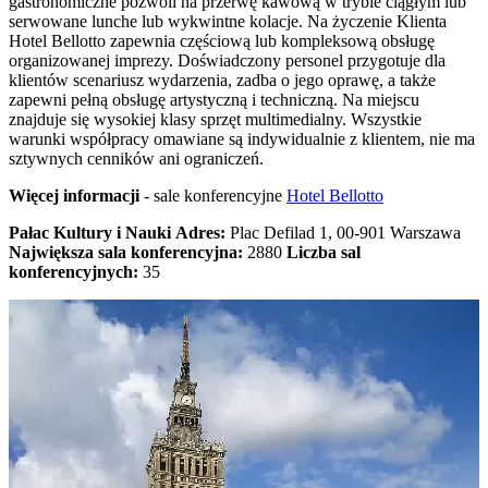
gastronomiczne pozwoli na przerwę kawową w trybie ciągłym lub
serwowane lunche lub wykwintne kolacje. Na życzenie Klienta
Hotel Bellotto zapewnia częściową lub kompleksową obsługę
organizowanej imprezy. Doświadczony personel przygotuje dla
klientów scenariusz wydarzenia, zadba o jego oprawę, a także
zapewni pełną obsługę artystyczną i techniczną. Na miejscu
znajduje się wysokiej klasy sprzęt multimedialny. Wszystkie
warunki współpracy omawiane są indywidualnie z klientem, nie ma
sztywnych cenników ani ograniczeń.
Więcej informacji
- sale konferencyjne
Hotel Bellotto
Pałac Kultury i Nauki
Adres:
Plac Defilad 1, 00-901 Warszawa
Największa sala konferencyjna:
2880
Liczba sal
konferencyjnych:
35