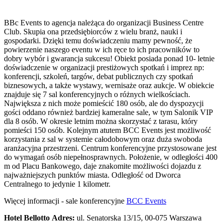
BBc Events to agencja należąca do organizacji Business Centre
Club. Skupia ona przedsiębiorców z wielu branż, nauki i
gospodarki. Dzięki temu doświadczeniu mamy pewność, że
powierzenie naszego eventu w ich ręce to ich pracowników to
dobry wybór i gwarancja sukcesu! Obiekt posiada ponad 10- letnie
doświadczenie w organizacji prestiżowych spotkań i imprez np:
konferencji, szkoleń, targów, debat publicznych czy spotkań
biznesowych, a także wystawy, wernisaże oraz aukcje. W obiekcie
znajduje się 7 sal konferencyjnych o różnych wielkościach.
Największa z nich może pomieścić 180 osób, ale do dyspozycji
gości oddano również bardziej kameralne sale, w tym Salonik VIP
dla 8 osób. W okresie letnim można skorzystać z tarasu, który
pomieści 150 osób. Kolejnym atutem BCC Events jest możliwość
korzystania z sal w systemie całodobowym oraz duża swoboda
aranżacyjna przestrzeni. Centrum konferencyjne przystosowane jest
do wymagań osób niepełnosprawnych. Położenie, w odległości 400
m od Placu Bankowego, daje znakomite możliwości dojazdu z
najważniejszych punktów miasta. Odległość od Dworca
Centralnego to jedynie 1 kilometr.
Więcej informacji - sale konferencyjne
BCC Events
Hotel Bellotto
Adres:
ul. Senatorska 13/15, 00-075 Warszawa