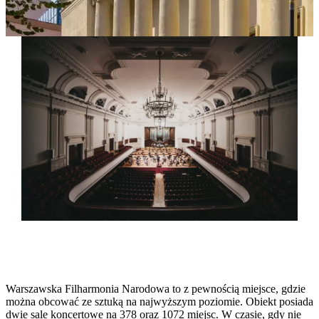
Warszawska Filharmonia Narodowa to z pewnością miejsce, gdzie
można obcować ze sztuką na najwyższym poziomie. Obiekt posiada
dwie sale koncertowe na 378 oraz 1072 miejsc. W czasie, gdy nie