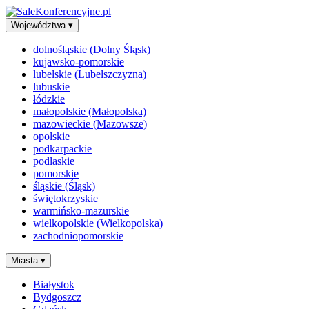
Województwa
▾
dolnośląskie (Dolny Śląsk)
kujawsko-pomorskie
lubelskie (Lubelszczyzna)
lubuskie
łódzkie
małopolskie (Małopolska)
mazowieckie (Mazowsze)
opolskie
podkarpackie
podlaskie
pomorskie
śląskie (Śląsk)
świętokrzyskie
warmińsko-mazurskie
wielkopolskie (Wielkopolska)
zachodniopomorskie
Miasta
▾
Białystok
Bydgoszcz