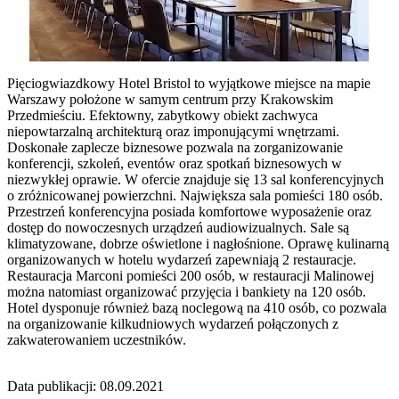
Pięciogwiazdkowy Hotel Bristol to wyjątkowe miejsce na mapie
Warszawy położone w samym centrum przy Krakowskim
Przedmieściu. Efektowny, zabytkowy obiekt zachwyca
niepowtarzalną architekturą oraz imponującymi wnętrzami.
Doskonałe zaplecze biznesowe pozwala na zorganizowanie
konferencji, szkoleń, eventów oraz spotkań biznesowych w
niezwykłej oprawie. W ofercie znajduje się 13 sal konferencyjnych
o zróżnicowanej powierzchni. Największa sala pomieści 180 osób.
Przestrzeń konferencyjna posiada komfortowe wyposażenie oraz
dostęp do nowoczesnych urządzeń audiowizualnych. Sale są
klimatyzowane, dobrze oświetlone i nagłośnione. Oprawę kulinarną
organizowanych w hotelu wydarzeń zapewniają 2 restauracje.
Restauracja Marconi pomieści 200 osób, w restauracji Malinowej
można natomiast organizować przyjęcia i bankiety na 120 osób.
Hotel dysponuje również bazą noclegową na 410 osób, co pozwala
na organizowanie kilkudniowych wydarzeń połączonych z
zakwaterowaniem uczestników.
Data publikacji: 08.09.2021