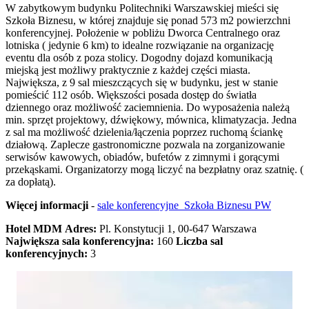
W zabytkowym budynku Politechniki Warszawskiej mieści się
Szkoła Biznesu, w której znajduje się ponad 573 m2 powierzchni
konferencyjnej. Położenie w pobliżu Dworca Centralnego oraz
lotniska ( jedynie 6 km) to idealne rozwiązanie na organizację
eventu dla osób z poza stolicy. Dogodny dojazd komunikacją
miejską jest możliwy praktycznie z każdej części miasta.
Największa, z 9 sal mieszczących się w budynku, jest w stanie
pomieścić 112 osób. Większości posada dostęp do światła
dziennego oraz możliwość zaciemnienia. Do wyposażenia należą
min. sprzęt projektowy, dźwiękowy, mównica, klimatyzacja. Jedna
z sal ma możliwość dzielenia/łączenia poprzez ruchomą ściankę
działową. Zaplecze gastronomiczne pozwala na zorganizowanie
serwisów kawowych, obiadów, bufetów z zimnymi i gorącymi
przekąskami. Organizatorzy mogą liczyć na bezpłatny oraz szatnię. (
za dopłatą).
Więcej informacji
-
sale konferencyjne Szkoła Biznesu PW
Hotel MDM
Adres:
Pl. Konstytucji 1, 00-647 Warszawa
Największa sala konferencyjna:
160
Liczba sal
konferencyjnych:
3