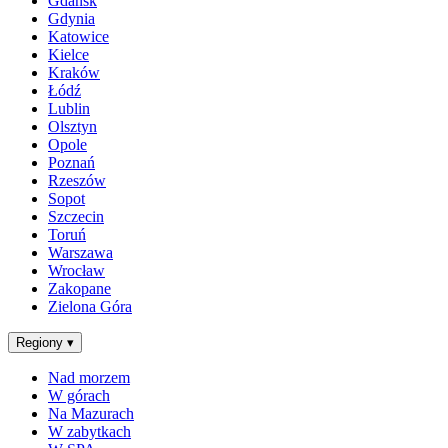
Gdańsk
Gdynia
Katowice
Kielce
Kraków
Łódź
Lublin
Olsztyn
Opole
Poznań
Rzeszów
Sopot
Szczecin
Toruń
Warszawa
Wrocław
Zakopane
Zielona Góra
Regiony
▾
Nad morzem
W górach
Na Mazurach
W zabytkach