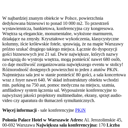
W najbardziej znanym obiekcie w Polsce, powierzchnia
dedykowana biznesowi to ponad 10 000 m2. To przestrzeń
wystawiennicza, bankietowa, konferencyjna czy kongresowa.
Wnętrza są eleganckie, monumentalne, wyłożone marmurem,
działające na zmysły. Kryształowe wykończenia, klasycystyczne
kolumny, iście królewskie fotele, sprawiają, że na mapie Warszawy
próżno szukać drugiego takiego miejsca. Łącznie do dyspozycji
gości biznesowych jest 21 sal. Dwie największe, których nazwy
nawiązują do wystroju wnętrza, mogą pomieścić nawet 680 osób,
co daje możliwość zorganizowania największego eventu w stolicy!
Różnorodność dostępnych powierzchni to jeden z atutów PKiN.
Najmniejsza sala jest w stanie pomieścić 80 gości, a sala koncertowa
wraz z foyer nawet 640. W skład infrastruktury obiektu wchodzi
min. parking na 750 aut, pomoc medyczna na miejscu, szatnia,
amfiladowy system łączenia sal. Wyposażenie konferencyjne to
najwyższej jakości projektory multimedialne, ekrany, sprzęt audio-
video czy aparatura do tłumaczeń symultanicznych.
Więcej informacji
- sale konferencyjne
PKiN
Polonia Palace Hotel w Warszawie
Adres:
Al. Jerozolimskie 45,
00-692 Warszawa
Największa sala konferencyjna:
170
Liczba