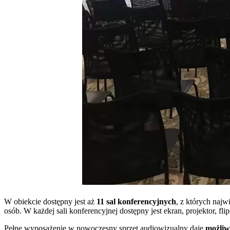
W obiekcie dostępny jest aż
11 sal konferencyjnych
, z których najw
osób. W każdej sali konferencyjnej dostępny jest ekran, projektor, 
Pełne wyposażenie w nowoczesny sprzęt audiowizualny daje
możliw