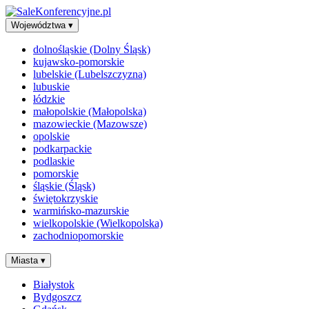
Województwa
▾
dolnośląskie (Dolny Śląsk)
kujawsko-pomorskie
lubelskie (Lubelszczyzna)
lubuskie
łódzkie
małopolskie (Małopolska)
mazowieckie (Mazowsze)
opolskie
podkarpackie
podlaskie
pomorskie
śląskie (Śląsk)
świętokrzyskie
warmińsko-mazurskie
wielkopolskie (Wielkopolska)
zachodniopomorskie
Miasta
▾
Białystok
Bydgoszcz