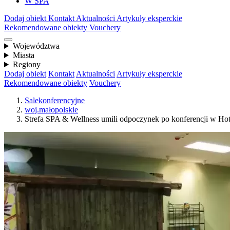
W SPA
Dodaj obiekt
Kontakt
Aktualności
Artykuły eksperckie
Rekomendowane obiekty
Vouchery
Województwa
Miasta
Regiony
Dodaj obiekt
Kontakt
Aktualności
Artykuły eksperckie
Rekomendowane obiekty
Vouchery
Salekonferencyjne
woj.małopolskie
Strefa SPA & Wellness umili odpoczynek po konferencji w Hot