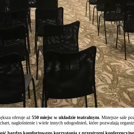
iększa oferuje aż
550 miejsc w układzie teatralnym
. Mniejsze sale p
flipchart, nagłośnienie i wiele innych udogodnień, które pozwalają or
ość bardzo komfortowego korzystania z przestrzeni konferencyjne