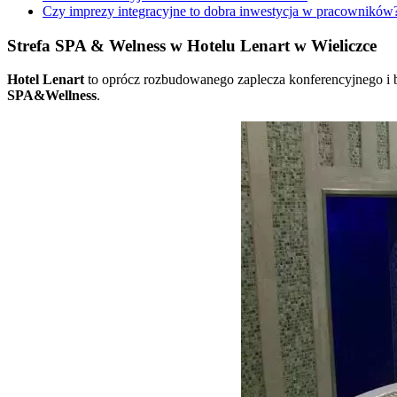
Czy imprezy integracyjne to dobra inwestycja w pracowników
Strefa SPA & Welness w Hotelu Lenart w Wieliczce
Hotel Lenart
to oprócz rozbudowanego zaplecza konferencyjnego i b
SPA&Wellness
.