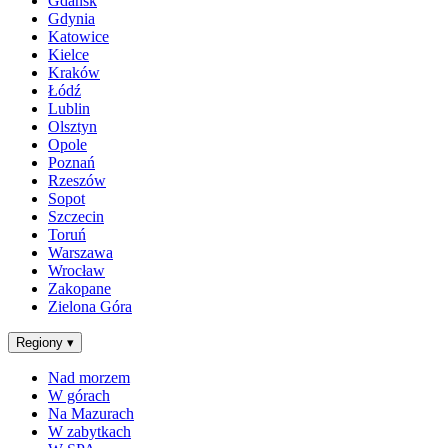
Gdańsk
Gdynia
Katowice
Kielce
Kraków
Łódź
Lublin
Olsztyn
Opole
Poznań
Rzeszów
Sopot
Szczecin
Toruń
Warszawa
Wrocław
Zakopane
Zielona Góra
Regiony
▾
Nad morzem
W górach
Na Mazurach
W zabytkach