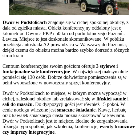
Dwór w Podstolicach
znajduje się w cichej spokojnej okolicy, z
dala od zgiełku miasta. Obiekt konferencyjny oddalony jest o
kilometr od Dworca PKP i 50 km od portu lotniczego Poznań -
Ławica. Miejsce to jest doskonale skomunikowane. W pobliżu
przebiega autostrada A2 prowadząca w Warszawy do Poznania,
dzięki czemu do obiektu można bardzo szybko dotrzeć z różnych
stron kraju.
Centrum konferencyjne swoim gościom oferuje
3 stylowe i
funkcjonalne sale konferencyjne
. W największej maksymalnie
pomieści się 130 osób. Dobrze doświetlone pomieszczenia są w
pełni wyposażone w nowoczesny sprzęt konferencyjny.
Dwór w Podstolicach to miejsce, w którym można wypocząć w
cichej, zalesionej okolicy lub zrelaksować się w
fińskiej saunie
i
sali do masażu
. Do dyspozycji gości jest również 15 pokoi. W
cenie noclegu wliczone jest
smaczne śniadanie.
Kawę, herbatę
oraz kawałek smacznego ciasta można skosztować w kawiarni.
Dwór w Podstolicach jest to miejsce, idealne do zorganizowania
różnego typu spotkań, jak szkolenia, konferencje,
eventy branżowe
czy imprezy integracyjne
.