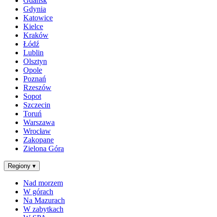
Gdańsk
Gdynia
Katowice
Kielce
Kraków
Łódź
Lublin
Olsztyn
Opole
Poznań
Rzeszów
Sopot
Szczecin
Toruń
Warszawa
Wrocław
Zakopane
Zielona Góra
Regiony
▾
Nad morzem
W górach
Na Mazurach
W zabytkach