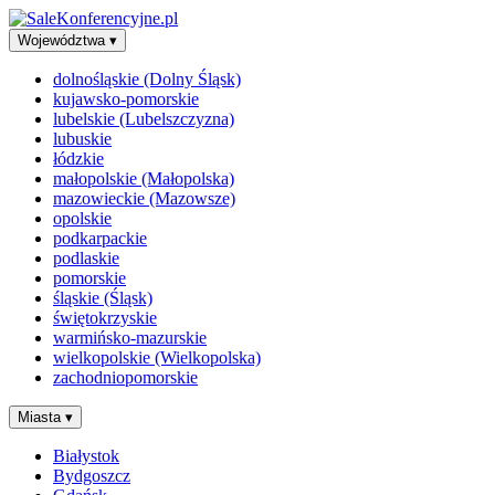
Województwa
▾
dolnośląskie (Dolny Śląsk)
kujawsko-pomorskie
lubelskie (Lubelszczyzna)
lubuskie
łódzkie
małopolskie (Małopolska)
mazowieckie (Mazowsze)
opolskie
podkarpackie
podlaskie
pomorskie
śląskie (Śląsk)
świętokrzyskie
warmińsko-mazurskie
wielkopolskie (Wielkopolska)
zachodniopomorskie
Miasta
▾
Białystok
Bydgoszcz