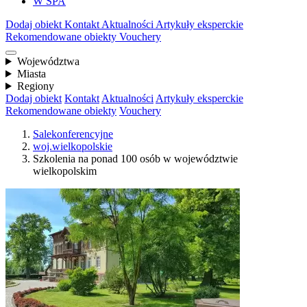
W SPA
Dodaj obiekt
Kontakt
Aktualności
Artykuły eksperckie
Rekomendowane obiekty
Vouchery
Województwa
Miasta
Regiony
Dodaj obiekt
Kontakt
Aktualności
Artykuły eksperckie
Rekomendowane obiekty
Vouchery
Salekonferencyjne
woj.wielkopolskie
Szkolenia na ponad 100 osób w województwie
wielkopolskim