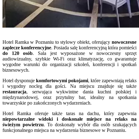
Hotel Ramka w Poznaniu to stylowy obiekt, oferujący
nowoczesne
zaplecze konferencyjne
. Posiada salę konferencyjną która pomieści
do 120 osób
. Sala jest wyposażone w nowoczesny sprzęt
audiowizualny, szybkie Wi-Fi oraz klimatyzację, co gwarantuje
wygodne warunki do organizacji szkoleń, konferencji i spotkań
biznesowych.
Hotel dysponuje
komfortowymi pokojami
, które zapewniają relaks
i wygodny nocleg dla gości. Na miejscu znajduje się także
restauracja
, serwująca wykwintne dania kuchni polskiej i
międzynarodowej, oraz przytulny bar, idealny na spotkania
towarzyskie po zakończonych wydarzeniach.
Hotel Ramka oferuje także taras na dachu, który zapewnia
niepowtarzalne widoki i doskonałe miejsce na relaks na
świeżym powietrzu
. To doskonały wybór dla osób szukających
funkcjonalnego miejsca na wydarzenia biznesowe w Poznaniu.