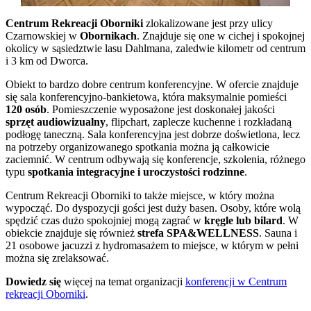
Centrum Rekreacji Oborniki
zlokalizowane jest przy ulicy
Czarnowskiej w
Obornikach
. Znajduje się one w cichej i spokojnej
okolicy w sąsiedztwie lasu Dahlmana, zaledwie kilometr od centrum
i 3 km od Dworca.
Obiekt to bardzo dobre centrum konferencyjne. W ofercie znajduje
się sala konferencyjno-bankietowa, która maksymalnie pomieści
120 osób
. Pomieszczenie wyposażone jest doskonałej jakości
sprzęt audiowizualny
, flipchart, zaplecze kuchenne i rozkładaną
podłogę taneczną. Sala konferencyjna jest dobrze doświetlona, lecz
na potrzeby organizowanego spotkania można ją całkowicie
zaciemnić. W centrum odbywają się konferencje, szkolenia, różnego
typu
spotkania integracyjne i uroczystości rodzinne
.
Centrum Rekreacji Oborniki to także miejsce, w który można
wypocząć. Do dyspozycji gości jest duży basen. Osoby, które wolą
spędzić czas dużo spokojniej mogą zagrać w
kręgle lub bilard
. W
obiekcie znajduje się również
strefa SPA&WELLNESS
. Sauna i
21 osobowe jacuzzi z hydromasażem to miejsce, w którym w pełni
można się zrelaksować.
Dowiedz się
więcej na temat organizacji
konferencji w Centrum
rekreacji Oborniki
.