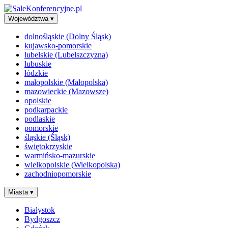
Województwa
▾
dolnośląskie (Dolny Śląsk)
kujawsko-pomorskie
lubelskie (Lubelszczyzna)
lubuskie
łódzkie
małopolskie (Małopolska)
mazowieckie (Mazowsze)
opolskie
podkarpackie
podlaskie
pomorskie
śląskie (Śląsk)
świętokrzyskie
warmińsko-mazurskie
wielkopolskie (Wielkopolska)
zachodniopomorskie
Miasta
▾
Białystok
Bydgoszcz