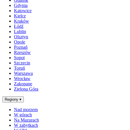
Gdańsk
Gdynia
Katowice
Kielce
Kraków
Łódź
Lublin
Olsztyn
Opole
Poznań
Rzeszów
Sopot
Szczecin
Toruń
Warszawa
Wrocław
Zakopane
Zielona Góra
Regiony
▾
Nad morzem
W górach
Na Mazurach
W zabytkach