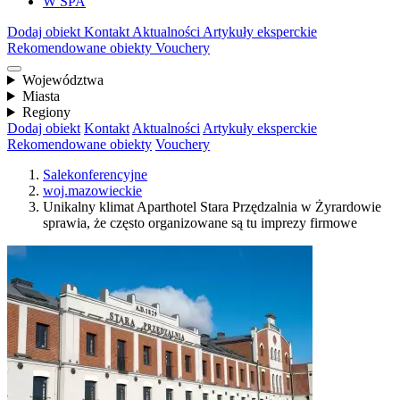
W SPA
Dodaj obiekt
Kontakt
Aktualności
Artykuły eksperckie
Rekomendowane obiekty
Vouchery
Województwa
Miasta
Regiony
Dodaj obiekt
Kontakt
Aktualności
Artykuły eksperckie
Rekomendowane obiekty
Vouchery
Salekonferencyjne
woj.mazowieckie
Unikalny klimat Aparthotel Stara Przędzalnia w Żyrardowie
sprawia, że często organizowane są tu imprezy firmowe