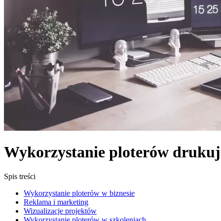
Wykorzystanie ploterów drukują
Spis treści
Wykorzystanie ploterów w biznesie
Reklama i marketing
Wizualizacje projektów
Wykorzystanie ploterów w szkoleniach