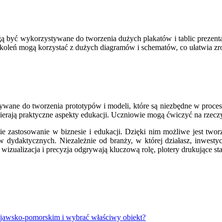
ogą być wykorzystywane do tworzenia dużych plakatów i tablic prezen
 szkoleń mogą korzystać z dużych diagramów i schematów, co ułatwia 
ywane do tworzenia prototypów i modeli, które są niezbędne w proces
spierają praktyczne aspekty edukacji. Uczniowie mogą ćwiczyć na rze
okie zastosowanie w biznesie i edukacji. Dzięki nim możliwe jest tw
 dydaktycznych. Niezależnie od branży, w której działasz, inwestyc
wizualizacja i precyzja odgrywają kluczową rolę, plotery drukujące sta
ujawsko-pomorskim i wybrać właściwy obiekt?