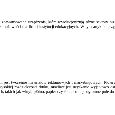
o zaawansowane urządzenia, które rewolucjonizują różne sektory bi
e możliwości dla firm i instytucji edukacyjnych. W tym artykule przy
h jest tworzenie materiałów reklamowych i marketingowych. Ploter
wysokiej rozdzielczości druku, możliwe jest uzyskanie wyjątkowo ost
, takich jak winyl, płótno, papier czy folia, co daje ogromne pole d