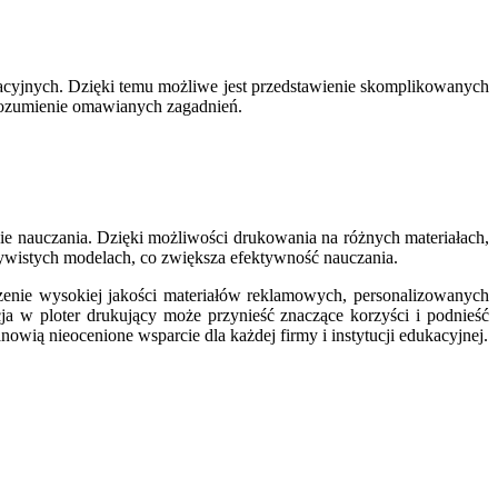
tacyjnych. Dzięki temu możliwe jest przedstawienie skomplikowanych
zrozumienie omawianych zagadnień.
ie nauczania. Dzięki możliwości drukowania na różnych materiałach,
czywistych modelach, co zwiększa efektywność nauczania.
orzenie wysokiej jakości materiałów reklamowych, personalizowanych
ja w ploter drukujący może przynieść znaczące korzyści i podnieść
nowią nieocenione wsparcie dla każdej firmy i instytucji edukacyjnej.