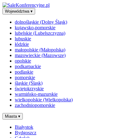
Województwa
▾
dolnośląskie (Dolny Śląsk)
kujawsko-pomorskie
lubelskie (Lubelszczyzna)
lubuskie
łódzkie
małopolskie (Małopolska)
mazowieckie (Mazowsze)
opolskie
podkarpackie
podlaskie
pomorskie
śląskie (Śląsk)
świętokrzyskie
warmińsko-mazurskie
wielkopolskie (Wielkopolska)
zachodniopomorskie
Miasta
▾
Białystok
Bydgoszcz