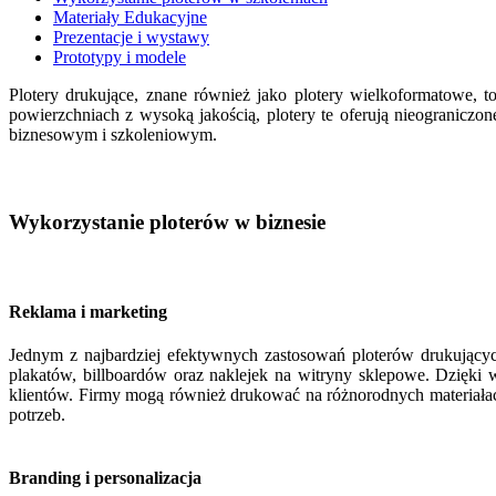
Materiały Edukacyjne
Prezentacje i wystawy
Prototypy i modele
Plotery drukujące, znane również jako plotery wielkoformatowe, t
powierzchniach z wysoką jakością, plotery te oferują nieograniczon
biznesowym i szkoleniowym.
Wykorzystanie ploterów w biznesie
Reklama i marketing
Jednym z najbardziej efektywnych zastosowań ploterów drukującyc
plakatów, billboardów oraz naklejek na witryny sklepowe. Dzięki 
klientów. Firmy mogą również drukować na różnorodnych materiałach
potrzeb.
Branding i personalizacja