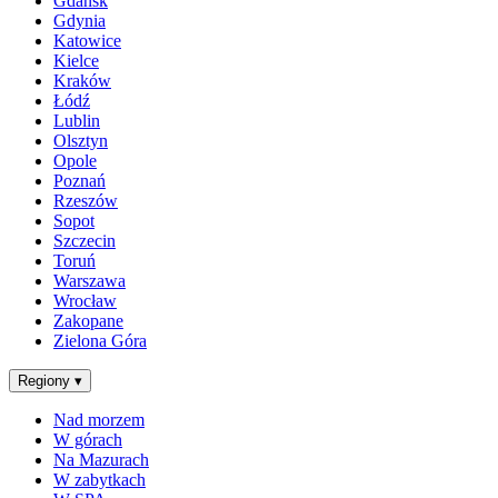
Gdańsk
Gdynia
Katowice
Kielce
Kraków
Łódź
Lublin
Olsztyn
Opole
Poznań
Rzeszów
Sopot
Szczecin
Toruń
Warszawa
Wrocław
Zakopane
Zielona Góra
Regiony
▾
Nad morzem
W górach
Na Mazurach
W zabytkach