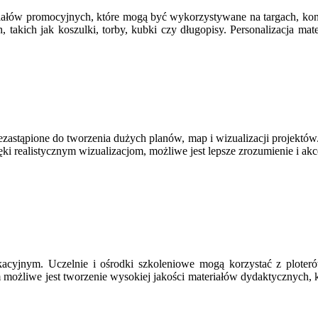
eriałów promocyjnych, które mogą być wykorzystywane na targach, ko
, takich jak koszulki, torby, kubki czy długopisy. Personalizacja m
ezastąpione do tworzenia dużych planów, map i wizualizacji projektów
i realistycznym wizualizacjom, możliwe jest lepsze zrozumienie i akc
ukacyjnym. Uczelnie i ośrodki szkoleniowe mogą korzystać z plot
m możliwe jest tworzenie wysokiej jakości materiałów dydaktycznych, 