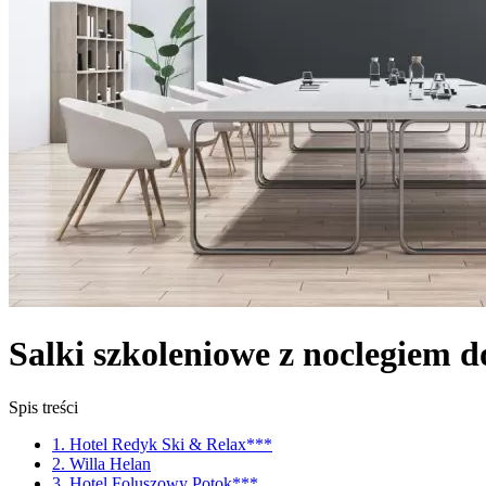
Salki szkoleniowe z noclegiem 
Spis treści
1. Hotel Redyk Ski & Relax***
2. Willa Helan
3. Hotel Foluszowy Potok***