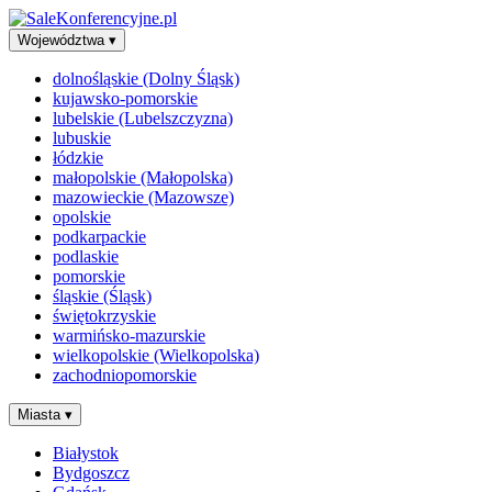
Województwa
▾
dolnośląskie (Dolny Śląsk)
kujawsko-pomorskie
lubelskie (Lubelszczyzna)
lubuskie
łódzkie
małopolskie (Małopolska)
mazowieckie (Mazowsze)
opolskie
podkarpackie
podlaskie
pomorskie
śląskie (Śląsk)
świętokrzyskie
warmińsko-mazurskie
wielkopolskie (Wielkopolska)
zachodniopomorskie
Miasta
▾
Białystok
Bydgoszcz