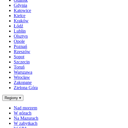
Gdańsk
Gdynia
Katowice
Kielce
Kraków
Łódź
Lublin
Olsztyn
Opole
Poznań
Rzeszów
Sopot
Szczecin
Toruń
Warszawa
Wrocław
Zakopane
Zielona Góra
Regiony
▾
Nad morzem
W górach
Na Mazurach
W zabytkach