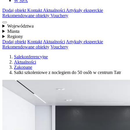
W SPA
Dodaj obiekt
Kontakt
Aktualności
Artykuły eksperckie
Rekomendowane obiekty
Vouchery
Województwa
Miasta
Regiony
Dodaj obiekt
Kontakt
Aktualności
Artykuły eksperckie
Rekomendowane obiekty
Vouchery
Salekonferencyjne
Aktualności
Zakopane
Salki szkoleniowe z noclegiem do 50 osób w centrum Tatr