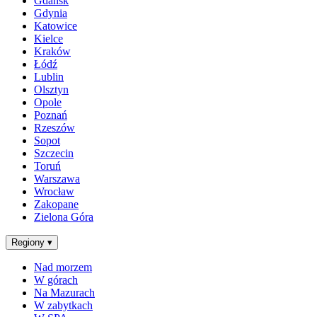
Gdańsk
Gdynia
Katowice
Kielce
Kraków
Łódź
Lublin
Olsztyn
Opole
Poznań
Rzeszów
Sopot
Szczecin
Toruń
Warszawa
Wrocław
Zakopane
Zielona Góra
Regiony
▾
Nad morzem
W górach
Na Mazurach
W zabytkach