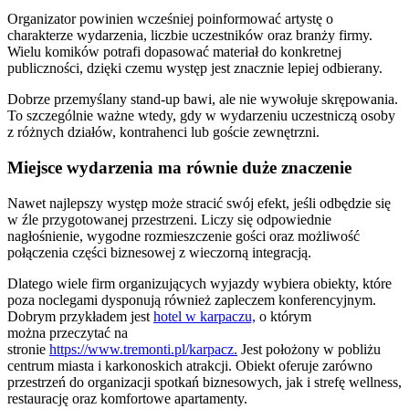
Organizator powinien wcześniej poinformować artystę o
charakterze wydarzenia, liczbie uczestników oraz branży firmy.
Wielu komików potrafi dopasować materiał do konkretnej
publiczności, dzięki czemu występ jest znacznie lepiej odbierany.
Dobrze przemyślany stand-up bawi, ale nie wywołuje skrępowania.
To szczególnie ważne wtedy, gdy w wydarzeniu uczestniczą osoby
z różnych działów, kontrahenci lub goście zewnętrzni.
Miejsce wydarzenia ma równie duże znaczenie
Nawet najlepszy występ może stracić swój efekt, jeśli odbędzie się
w źle przygotowanej przestrzeni. Liczy się odpowiednie
nagłośnienie, wygodne rozmieszczenie gości oraz możliwość
połączenia części biznesowej z wieczorną integracją.
Dlatego wiele firm organizujących wyjazdy wybiera obiekty, które
poza noclegami dysponują również zapleczem konferencyjnym.
Dobrym przykładem jest
hotel w karpaczu,
o którym
można przeczytać na
stronie
https://www.tremonti.pl/karpacz.
Jest położony w pobliżu
centrum miasta i karkonoskich atrakcji. Obiekt oferuje zarówno
przestrzeń do organizacji spotkań biznesowych, jak i strefę wellness,
restaurację oraz komfortowe apartamenty.