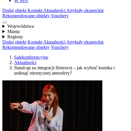
W SPA
Dodaj obiekt
Kontakt
Aktualności
Artykuły eksperckie
Rekomendowane obiekty
Vouchery
Województwa
Miasta
Regiony
Dodaj obiekt
Kontakt
Aktualności
Artykuły eksperckie
Rekomendowane obiekty
Vouchery
Salekonferencyjne
Aktualności
Stand-up na integracji firmowej – jak wybrać komika i
uniknąć niezręcznej atmosfery?