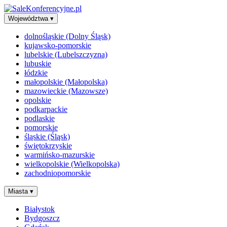
Województwa
▾
dolnośląskie (Dolny Śląsk)
kujawsko-pomorskie
lubelskie (Lubelszczyzna)
lubuskie
łódzkie
małopolskie (Małopolska)
mazowieckie (Mazowsze)
opolskie
podkarpackie
podlaskie
pomorskie
śląskie (Śląsk)
świętokrzyskie
warmińsko-mazurskie
wielkopolskie (Wielkopolska)
zachodniopomorskie
Miasta
▾
Białystok
Bydgoszcz