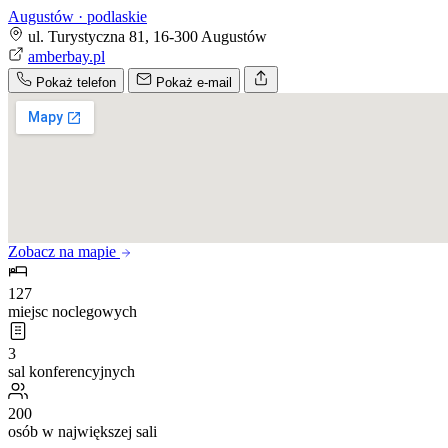
Augustów · podlaskie
ul. Turystyczna 81, 16-300 Augustów
amberbay.pl
Pokaż telefon
Pokaż e-mail
Zobacz na mapie
127
miejsc noclegowych
3
sal konferencyjnych
200
osób w największej sali