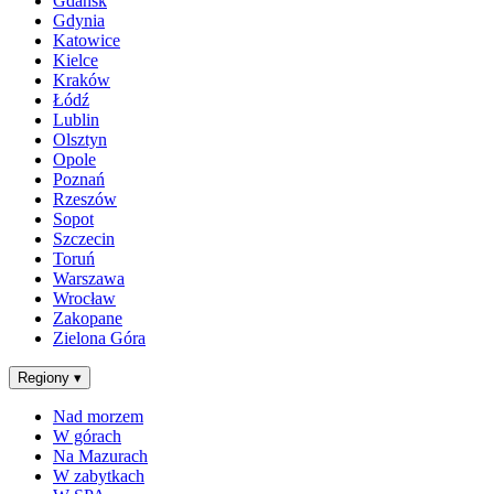
Gdańsk
Gdynia
Katowice
Kielce
Kraków
Łódź
Lublin
Olsztyn
Opole
Poznań
Rzeszów
Sopot
Szczecin
Toruń
Warszawa
Wrocław
Zakopane
Zielona Góra
Regiony
▾
Nad morzem
W górach
Na Mazurach
W zabytkach