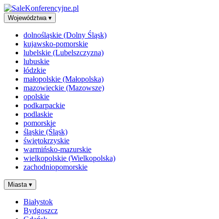
Województwa
▾
dolnośląskie (Dolny Śląsk)
kujawsko-pomorskie
lubelskie (Lubelszczyzna)
lubuskie
łódzkie
małopolskie (Małopolska)
mazowieckie (Mazowsze)
opolskie
podkarpackie
podlaskie
pomorskie
śląskie (Śląsk)
świętokrzyskie
warmińsko-mazurskie
wielkopolskie (Wielkopolska)
zachodniopomorskie
Miasta
▾
Białystok
Bydgoszcz