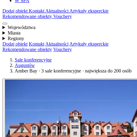
W SPA
Dodaj obiekt
Kontakt
Aktualności
Artykuły eksperckie
Rekomendowane obiekty
Vouchery
Województwa
Miasta
Regiony
Dodaj obiekt
Kontakt
Aktualności
Artykuły eksperckie
Rekomendowane obiekty
Vouchery
Sale konferencyjne
Augustów
Amber Bay · 3 sale konferencyjne · największa do 200 osób