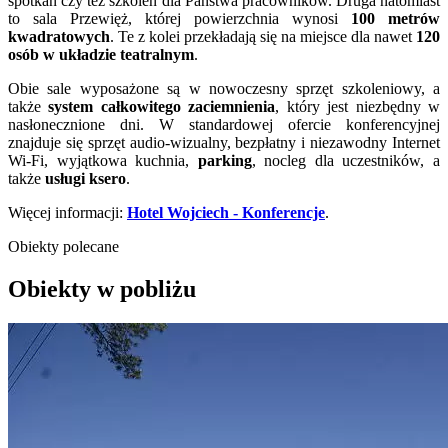
spotkań czy też szkoleń dla Państwa pracowników. Druga natomiast
to sala Przewięż, której powierzchnia wynosi
100 metrów
kwadratowych
. Te z kolei przekładają się na miejsce dla nawet
120
osób w układzie teatralnym
.
Obie sale wyposażone są w nowoczesny sprzęt szkoleniowy, a
także
system całkowitego zaciemnienia
, który jest niezbędny w
nasłonecznione dni. W standardowej ofercie konferencyjnej
znajduje się sprzęt audio-wizualny, bezpłatny i niezawodny Internet
Wi-Fi, wyjątkowa kuchnia,
parking
, nocleg dla uczestników, a
także
usługi ksero
.
Więcej informacji:
Hotel Wojciech - Konferencje
.
Obiekty polecane
Obiekty w pobliżu