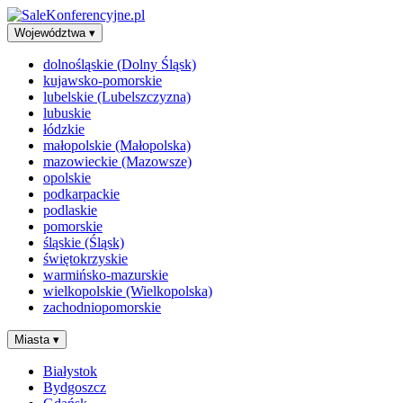
Województwa
▾
dolnośląskie (Dolny Śląsk)
kujawsko-pomorskie
lubelskie (Lubelszczyzna)
lubuskie
łódzkie
małopolskie (Małopolska)
mazowieckie (Mazowsze)
opolskie
podkarpackie
podlaskie
pomorskie
śląskie (Śląsk)
świętokrzyskie
warmińsko-mazurskie
wielkopolskie (Wielkopolska)
zachodniopomorskie
Miasta
▾
Białystok
Bydgoszcz