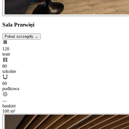
Sala Przewięź
Pokaż szczegóły →
120
teatr
80
szkolne
60
podkowa
—
bankiet
100
m²