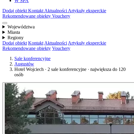
W SPA
Dodaj obiekt
Kontakt
Aktualności
Artykuły eksperckie
Rekomendowane obiekty
Vouchery
Województwa
Miasta
Regiony
Dodaj obiekt
Kontakt
Aktualności
Artykuły eksperckie
Rekomendowane obiekty
Vouchery
Sale konferencyjne
Augustów
Hotel Wojciech · 2 sale konferencyjne · największa do 120
osób