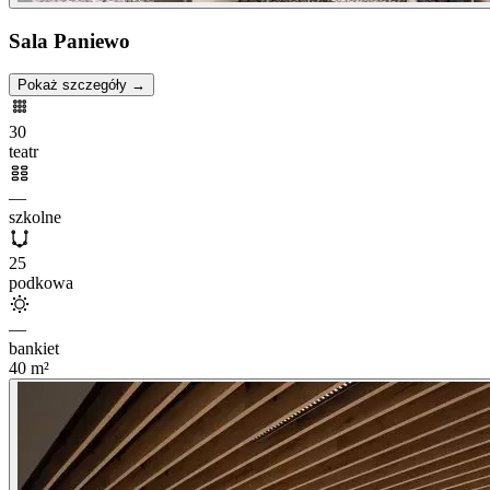
Sala Paniewo
Pokaż szczegóły →
30
teatr
—
szkolne
25
podkowa
—
bankiet
40
m²