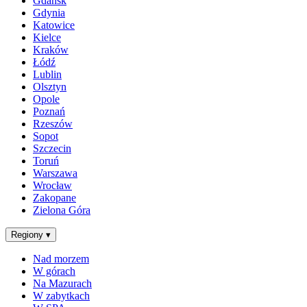
Gdańsk
Gdynia
Katowice
Kielce
Kraków
Łódź
Lublin
Olsztyn
Opole
Poznań
Rzeszów
Sopot
Szczecin
Toruń
Warszawa
Wrocław
Zakopane
Zielona Góra
Regiony
▾
Nad morzem
W górach
Na Mazurach
W zabytkach