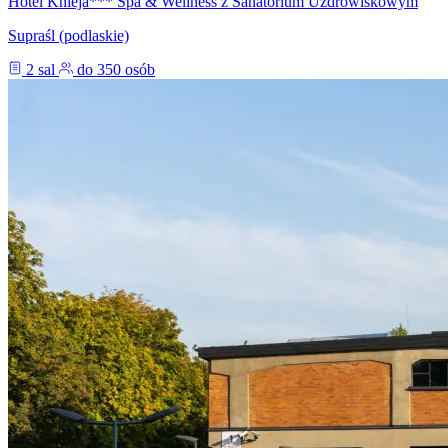
Hotel Knieja*** Spa & Wellness z Sanatorium Uzdrowiskowym
Supraśl (podlaskie)
2 sal
do 350 osób