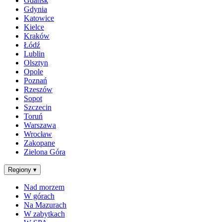
Gdańsk
Gdynia
Katowice
Kielce
Kraków
Łódź
Lublin
Olsztyn
Opole
Poznań
Rzeszów
Sopot
Szczecin
Toruń
Warszawa
Wrocław
Zakopane
Zielona Góra
Regiony
▾
Nad morzem
W górach
Na Mazurach
W zabytkach