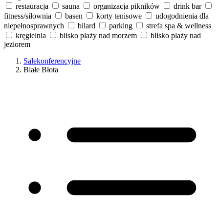
restauracja
sauna
organizacja pikników
drink bar
fitness/siłownia
basen
korty tenisowe
udogodnienia dla
niepełnosprawnych
bilard
parking
strefa spa & wellness
kręgielnia
blisko plaży nad morzem
blisko plaży nad
jeziorem
Salekonferencyjne
Białe Błota