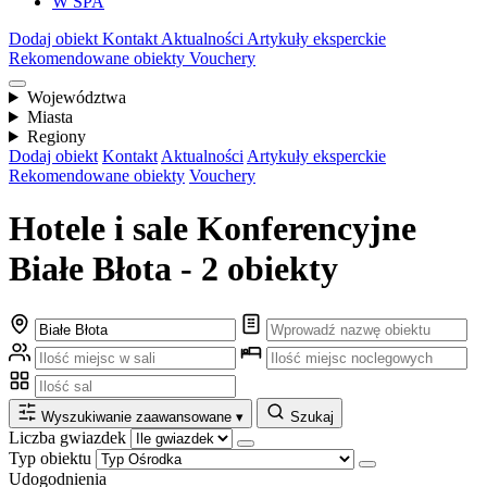
W SPA
Dodaj obiekt
Kontakt
Aktualności
Artykuły eksperckie
Rekomendowane obiekty
Vouchery
Województwa
Miasta
Regiony
Dodaj obiekt
Kontakt
Aktualności
Artykuły eksperckie
Rekomendowane obiekty
Vouchery
Hotele i sale Konferencyjne
Białe Błota - 2 obiekty
Wyszukiwanie zaawansowane
▾
Szukaj
Liczba gwiazdek
Typ obiektu
Udogodnienia