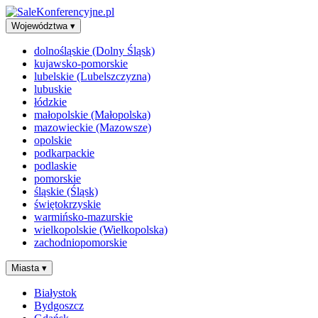
Województwa
▾
dolnośląskie (Dolny Śląsk)
kujawsko-pomorskie
lubelskie (Lubelszczyzna)
lubuskie
łódzkie
małopolskie (Małopolska)
mazowieckie (Mazowsze)
opolskie
podkarpackie
podlaskie
pomorskie
śląskie (Śląsk)
świętokrzyskie
warmińsko-mazurskie
wielkopolskie (Wielkopolska)
zachodniopomorskie
Miasta
▾
Białystok
Bydgoszcz