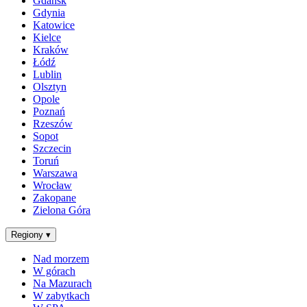
Gdańsk
Gdynia
Katowice
Kielce
Kraków
Łódź
Lublin
Olsztyn
Opole
Poznań
Rzeszów
Sopot
Szczecin
Toruń
Warszawa
Wrocław
Zakopane
Zielona Góra
Regiony
▾
Nad morzem
W górach
Na Mazurach
W zabytkach