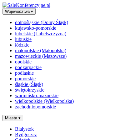
Województwa
▾
dolnośląskie (Dolny Śląsk)
kujawsko-pomorskie
lubelskie (Lubelszczyzna)
lubuskie
łódzkie
małopolskie (Małopolska)
mazowieckie (Mazowsze)
opolskie
podkarpackie
podlaskie
pomorskie
śląskie (Śląsk)
świętokrzyskie
warmińsko-mazurskie
wielkopolskie (Wielkopolska)
zachodniopomorskie
Miasta
▾
Białystok
Bydgoszcz