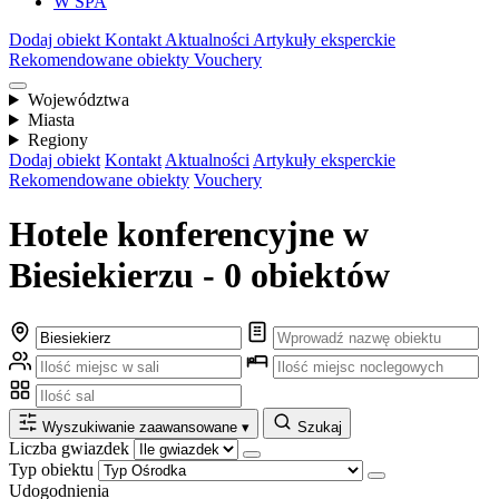
W SPA
Dodaj obiekt
Kontakt
Aktualności
Artykuły eksperckie
Rekomendowane obiekty
Vouchery
Województwa
Miasta
Regiony
Dodaj obiekt
Kontakt
Aktualności
Artykuły eksperckie
Rekomendowane obiekty
Vouchery
Hotele konferencyjne w
Biesiekierzu - 0 obiektów
Wyszukiwanie zaawansowane
▾
Szukaj
Liczba gwiazdek
Typ obiektu
Udogodnienia