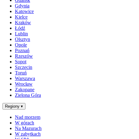
Gdańsk
Gdynia
Katowice
Kielce
Kraków
Łódź
Lublin
Olsztyn
Opole
Poznań
Rzeszów
Sopot
Szczecin
Toruń
Warszawa
Wrocław
Zakopane
Zielona Góra
Regiony
▾
Nad morzem
W górach
Na Mazurach
W zabytkach