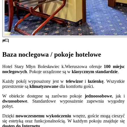
Baza noclegowa / pokoje hotelowe
Hotel Stary Młyn Bolesławiec k.Wieruszowa oferuje
100 miejsc
noclegowych
. Pokoje urządzone są w
klasycznym standardzie
.
Każdy pokój wyposażony jest w
telewizor
i
łazienkę
. Wszystkie
przestrzenie są
klimatyzowane
dla komfortu gości.
W obiekcie dostępne są zarówno pokoje
jednoosobowe
, jak i
dwuosobowe
. Standardowe wyposażenie zapewnia wygodny
pobyt.
Dzięki
nowoczesnemu wykończeniu
wnętrz, goście mogą cieszyć
się estetyką oraz funkcjonalnością. W każdym pokoju znajduje się
dostęp do Internetu
.