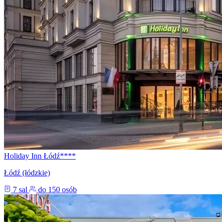
Holiday Inn Łódź****
Łódź (łódzkie)
7 sal
do 150 osób