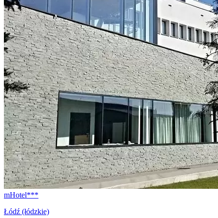
mHotel***
Łódź (łódzkie)