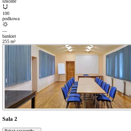
szkolne
100
podkowa
—
bankiet
255
m²
Sala 2
Pokaż szczegóły →