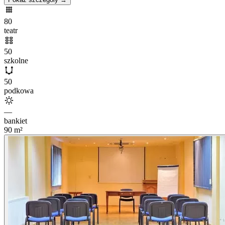
80
teatr
50
szkolne
50
podkowa
—
bankiet
90
m²