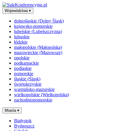
Województwa
▾
dolnośląskie (Dolny Śląsk)
kujawsko-pomorskie
lubelskie (Lubelszczyzna)
lubuskie
łódzkie
małopolskie (Małopolska)
mazowieckie (Mazowsze)
opolskie
podkarpackie
podlaskie
pomorskie
śląskie (Śląsk)
świętokrzyskie
warmińsko-mazurskie
wielkopolskie (Wielkopolska)
zachodniopomorskie
Miasta
▾
Białystok
Bydgoszcz