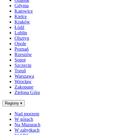
Gdańsk
Gdynia
Katowice
Kielce
Kraków
Łódź
Lublin
Olsztyn
Opole
Poznań
Rzeszów
Sopot
Szczecin
Toruń
Warszawa
Wrocław
Zakopane
Zielona Góra
Regiony
▾
Nad morzem
W górach
Na Mazurach
W zabytkach