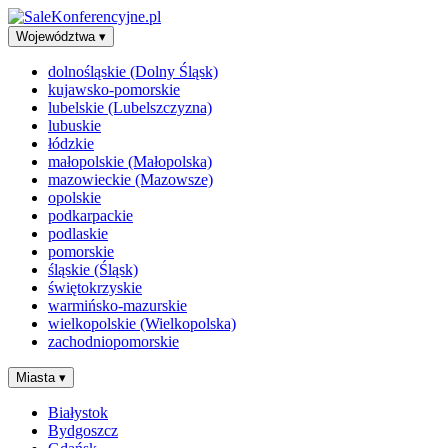
Województwa
▾
dolnośląskie (Dolny Śląsk)
kujawsko-pomorskie
lubelskie (Lubelszczyzna)
lubuskie
łódzkie
małopolskie (Małopolska)
mazowieckie (Mazowsze)
opolskie
podkarpackie
podlaskie
pomorskie
śląskie (Śląsk)
świętokrzyskie
warmińsko-mazurskie
wielkopolskie (Wielkopolska)
zachodniopomorskie
Miasta
▾
Białystok
Bydgoszcz