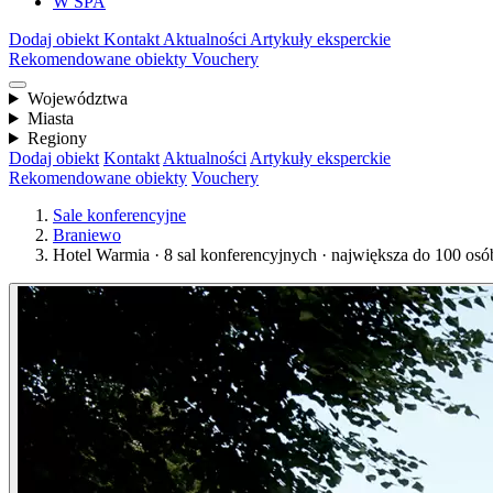
W SPA
Dodaj obiekt
Kontakt
Aktualności
Artykuły eksperckie
Rekomendowane obiekty
Vouchery
Województwa
Miasta
Regiony
Dodaj obiekt
Kontakt
Aktualności
Artykuły eksperckie
Rekomendowane obiekty
Vouchery
Sale konferencyjne
Braniewo
Hotel Warmia · 8 sal konferencyjnych · największa do 100 osó