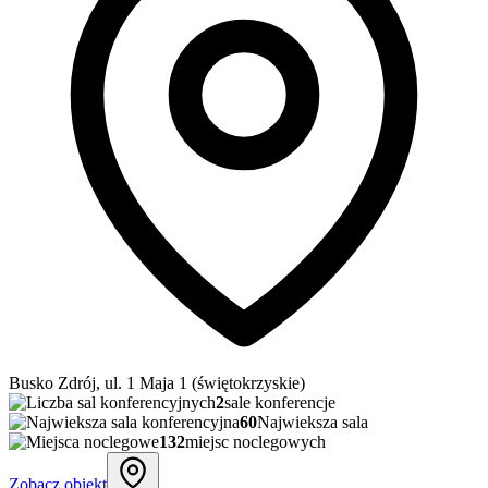
Busko Zdrój, ul. 1 Maja 1 (świętokrzyskie)
2
sale konferencje
60
Najwieksza sala
132
miejsc noclegowych
Zobacz obiekt