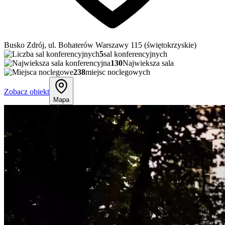
Busko Zdrój, ul. Bohaterów Warszawy 115 (świętokrzyskie)
5
sal konferencyjnych
130
Najwieksza sala
238
miejsc noclegowych
Zobacz obiekt
Mapa