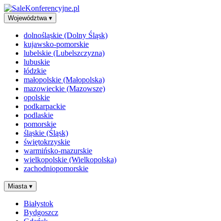
Województwa
▾
dolnośląskie (Dolny Śląsk)
kujawsko-pomorskie
lubelskie (Lubelszczyzna)
lubuskie
łódzkie
małopolskie (Małopolska)
mazowieckie (Mazowsze)
opolskie
podkarpackie
podlaskie
pomorskie
śląskie (Śląsk)
świętokrzyskie
warmińsko-mazurskie
wielkopolskie (Wielkopolska)
zachodniopomorskie
Miasta
▾
Białystok
Bydgoszcz