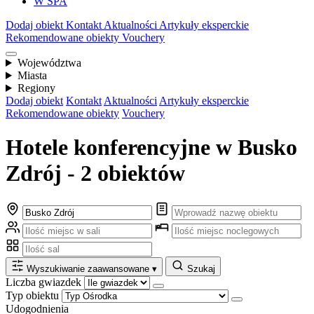
W SPA
Dodaj obiekt
Kontakt
Aktualności
Artykuły eksperckie
Rekomendowane obiekty
Vouchery
Województwa
Miasta
Regiony
Dodaj obiekt
Kontakt
Aktualności
Artykuły eksperckie
Rekomendowane obiekty
Vouchery
Hotele konferencyjne w Busko
Zdrój - 2 obiektów
Wyszukiwanie zaawansowane
▾
Szukaj
Liczba gwiazdek
Typ obiektu
Udogodnienia