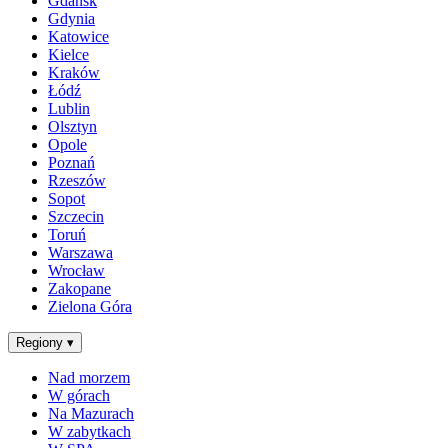
Gdańsk
Gdynia
Katowice
Kielce
Kraków
Łódź
Lublin
Olsztyn
Opole
Poznań
Rzeszów
Sopot
Szczecin
Toruń
Warszawa
Wrocław
Zakopane
Zielona Góra
Regiony
▾
Nad morzem
W górach
Na Mazurach
W zabytkach