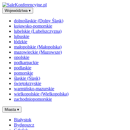
Województwa
▾
dolnośląskie (Dolny Śląsk)
kujawsko-pomorskie
lubelskie (Lubelszczyzna)
lubuskie
łódzkie
małopolskie (Małopolska)
mazowieckie (Mazowsze)
opolskie
podkarpackie
podlaskie
pomorskie
śląskie (Śląsk)
świętokrzyskie
warmińsko-mazurskie
wielkopolskie (Wielkopolska)
zachodniopomorskie
Miasta
▾
Białystok
Bydgoszcz