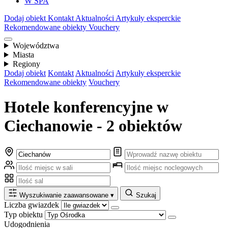
W SPA
Dodaj obiekt
Kontakt
Aktualności
Artykuły eksperckie
Rekomendowane obiekty
Vouchery
Województwa
Miasta
Regiony
Dodaj obiekt
Kontakt
Aktualności
Artykuły eksperckie
Rekomendowane obiekty
Vouchery
Hotele konferencyjne w
Ciechanowie - 2 obiektów
Wyszukiwanie zaawansowane
▾
Szukaj
Liczba gwiazdek
Typ obiektu
Udogodnienia