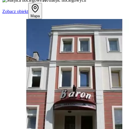
107
miejsc noclegowych
Zobacz obiekt
Mapa