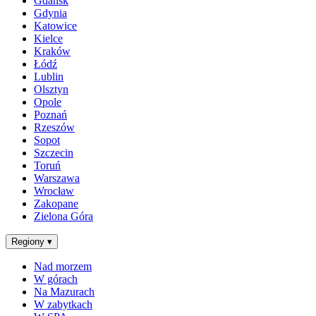
Gdańsk
Gdynia
Katowice
Kielce
Kraków
Łódź
Lublin
Olsztyn
Opole
Poznań
Rzeszów
Sopot
Szczecin
Toruń
Warszawa
Wrocław
Zakopane
Zielona Góra
Regiony
▾
Nad morzem
W górach
Na Mazurach
W zabytkach