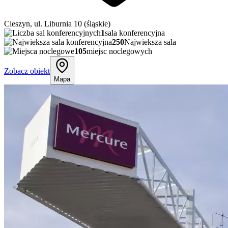
Cieszyn, ul. Liburnia 10 (śląskie)
1
sala konferencyjna
250
Najwieksza sala
105
miejsc noclegowych
Zobacz obiekt
Mapa