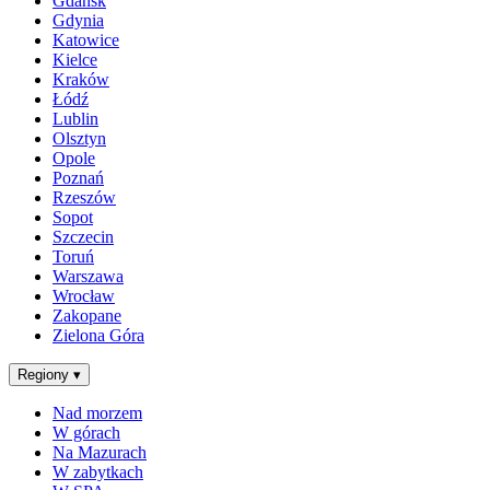
Gdańsk
Gdynia
Katowice
Kielce
Kraków
Łódź
Lublin
Olsztyn
Opole
Poznań
Rzeszów
Sopot
Szczecin
Toruń
Warszawa
Wrocław
Zakopane
Zielona Góra
Regiony
▾
Nad morzem
W górach
Na Mazurach
W zabytkach