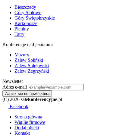
Bieszczady
Góry Stołowe
Góry Świętokrzyskie
Karkonosze
Pieniny
Tatry
Konferencje nad jeziorami
Mazury
Zalew Soliński
Zalew Sulejowski
Zalew Zegrzyński
Newsletter
Adres e-mail
Zapisz się do newslettera
(C) 2026 sale
konferencyjne
.pl
Facebook
Strona główna
Wigilie firmowe
Dodaj obiekt
Kontakt