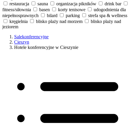
restauracja
sauna
organizacja pikników
drink bar
fitness/siłownia
basen
korty tenisowe
udogodnienia dla
niepełnosprawnych
bilard
parking
strefa spa & wellness
kręgielnia
blisko plaży nad morzem
blisko plaży nad
jeziorem
Salekonferencyjne
Cieszyn
Hotele konferencyjne w Cieszynie