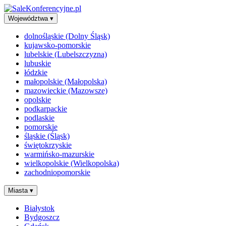
Województwa
▾
dolnośląskie (Dolny Śląsk)
kujawsko-pomorskie
lubelskie (Lubelszczyzna)
lubuskie
łódzkie
małopolskie (Małopolska)
mazowieckie (Mazowsze)
opolskie
podkarpackie
podlaskie
pomorskie
śląskie (Śląsk)
świętokrzyskie
warmińsko-mazurskie
wielkopolskie (Wielkopolska)
zachodniopomorskie
Miasta
▾
Białystok
Bydgoszcz