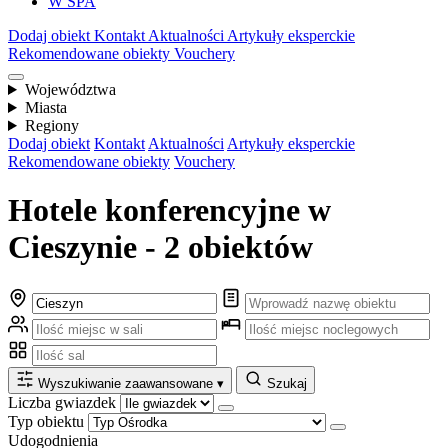
W SPA
Dodaj obiekt
Kontakt
Aktualności
Artykuły eksperckie
Rekomendowane obiekty
Vouchery
Województwa
Miasta
Regiony
Dodaj obiekt
Kontakt
Aktualności
Artykuły eksperckie
Rekomendowane obiekty
Vouchery
Hotele konferencyjne w
Cieszynie - 2 obiektów
Wyszukiwanie zaawansowane
▾
Szukaj
Liczba gwiazdek
Typ obiektu
Udogodnienia