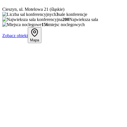
Cieszyn, ul. Motelowa 21 (śląskie)
3
sale konferencje
200
Najwieksza sala
156
miejsc noclegowych
Zobacz obiekt
Mapa