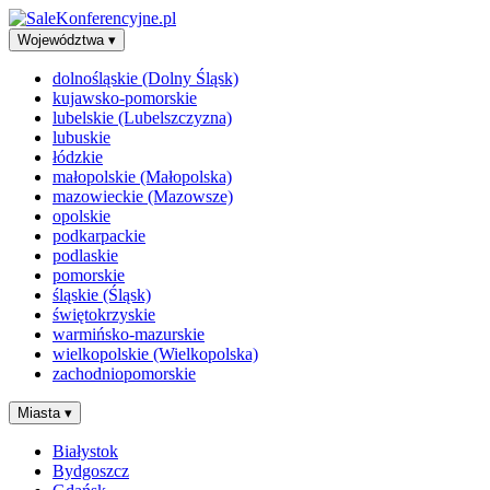
Województwa
▾
dolnośląskie (Dolny Śląsk)
kujawsko-pomorskie
lubelskie (Lubelszczyzna)
lubuskie
łódzkie
małopolskie (Małopolska)
mazowieckie (Mazowsze)
opolskie
podkarpackie
podlaskie
pomorskie
śląskie (Śląsk)
świętokrzyskie
warmińsko-mazurskie
wielkopolskie (Wielkopolska)
zachodniopomorskie
Miasta
▾
Białystok
Bydgoszcz