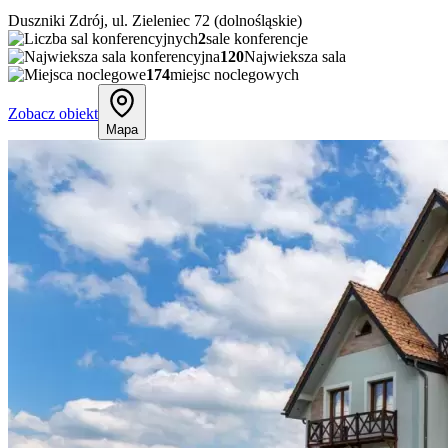
Duszniki Zdrój, ul. Zieleniec 72 (dolnośląskie)
2
sale konferencje
120
Najwieksza sala
174
miejsc noclegowych
Zobacz obiekt
Mapa