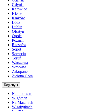
Gdańsk
Gdynia
Katowice
Kielce
Kraków
Łódź
Lublin
Olsztyn
Opole
Poznań
Rzeszów
Sopot
Szczecin
Toruń
Warszawa
Wrocław
Zakopane
Zielona Góra
Regiony
▾
Nad morzem
W górach
Na Mazurach
W zabytkach