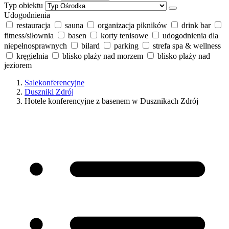
Typ obiektu
Udogodnienia
restauracja
sauna
organizacja pikników
drink bar
fitness/siłownia
basen
korty tenisowe
udogodnienia dla
niepełnosprawnych
bilard
parking
strefa spa & wellness
kręgielnia
blisko plaży nad morzem
blisko plaży nad
jeziorem
Salekonferencyjne
Duszniki Zdrój
Hotele konferencyjne z basenem w Dusznikach Zdrój