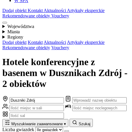
W SPA
Dodaj obiekt
Kontakt
Aktualności
Artykuły eksperckie
Rekomendowane obiekty
Vouchery
Województwa
Miasta
Regiony
Dodaj obiekt
Kontakt
Aktualności
Artykuły eksperckie
Rekomendowane obiekty
Vouchery
Hotele konferencyjne z
basenem w Dusznikach Zdrój -
2 obiektów
Wyszukiwanie zaawansowane
▾
Szukaj
Liczba gwiazdek