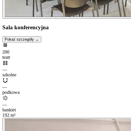
Sala konferencyjna
Pokaż szczegóły →
200
teatr
—
szkolne
—
podkowa
—
bankiet
192
m²