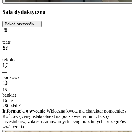
Sala dydaktyczna
Pokaż szczegóły →
—
teatr
—
szkolne
—
podkowa
15
bankiet
16
m²
280
zł/d
?
Informacja o wycenie
Widoczna kwota ma charakter pomocniczy.
Końcową cenę ustala obiekt na podstawie terminu, liczby
uczestników, zakresu zamówionych usług oraz innych szczegółów
wydarzenia.