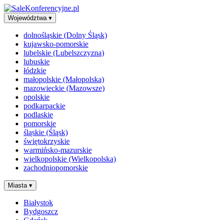
Województwa
▾
dolnośląskie (Dolny Śląsk)
kujawsko-pomorskie
lubelskie (Lubelszczyzna)
lubuskie
łódzkie
małopolskie (Małopolska)
mazowieckie (Mazowsze)
opolskie
podkarpackie
podlaskie
pomorskie
śląskie (Śląsk)
świętokrzyskie
warmińsko-mazurskie
wielkopolskie (Wielkopolska)
zachodniopomorskie
Miasta
▾
Białystok
Bydgoszcz