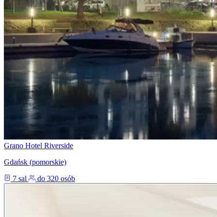
Grano Hotel Riverside
Gdańsk (pomorskie)
7 sal
do 320 osób