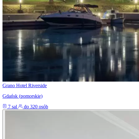
Grano Hotel Riverside
Gdańsk (pomorskie)
7 sal
do 320 osób