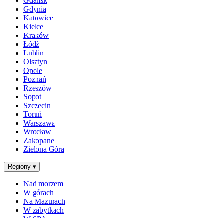
Gdańsk
Gdynia
Katowice
Kielce
Kraków
Łódź
Lublin
Olsztyn
Opole
Poznań
Rzeszów
Sopot
Szczecin
Toruń
Warszawa
Wrocław
Zakopane
Zielona Góra
Regiony
▾
Nad morzem
W górach
Na Mazurach
W zabytkach