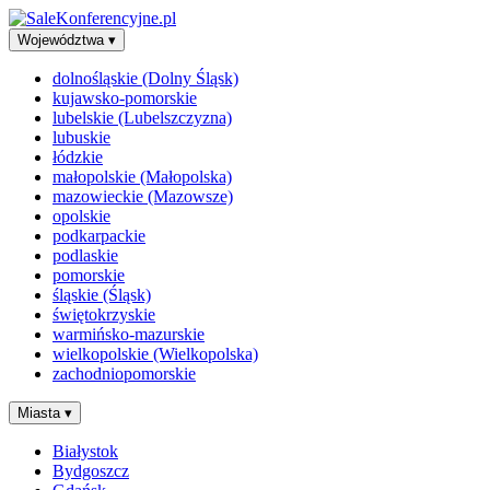
Województwa
▾
dolnośląskie (Dolny Śląsk)
kujawsko-pomorskie
lubelskie (Lubelszczyzna)
lubuskie
łódzkie
małopolskie (Małopolska)
mazowieckie (Mazowsze)
opolskie
podkarpackie
podlaskie
pomorskie
śląskie (Śląsk)
świętokrzyskie
warmińsko-mazurskie
wielkopolskie (Wielkopolska)
zachodniopomorskie
Miasta
▾
Białystok
Bydgoszcz