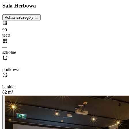
Sala Herbowa
Pokaż szczegóły →
90
teatr
—
szkolne
—
podkowa
—
bankiet
82
m²