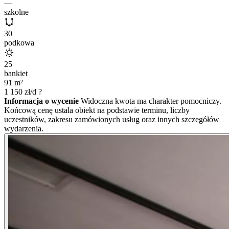
—
szkolne
30
podkowa
25
bankiet
91
m²
1 150
zł/d
?
Informacja o wycenie
Widoczna kwota ma charakter pomocniczy.
Końcową cenę ustala obiekt na podstawie terminu, liczby
uczestników, zakresu zamówionych usług oraz innych szczegółów
wydarzenia.