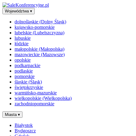
Województwa
▾
dolnośląskie (Dolny Śląsk)
kujawsko-pomorskie
lubelskie (Lubelszczyzna)
lubuskie
łódzkie
małopolskie (Małopolska)
mazowieckie (Mazowsze)
opolskie
podkarpackie
podlaskie
pomorskie
śląskie (Śląsk)
świętokrzyskie
warmińsko-mazurskie
wielkopolskie (Wielkopolska)
zachodniopomorskie
Miasta
▾
Białystok
Bydgoszcz