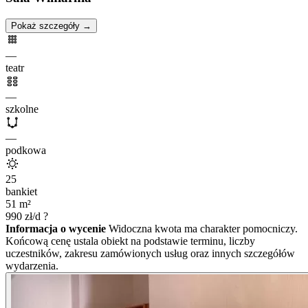
Pokaż szczegóły →
—
teatr
—
szkolne
—
podkowa
25
bankiet
51
m²
990
zł/d
?
Informacja o wycenie
Widoczna kwota ma charakter pomocniczy.
Końcową cenę ustala obiekt na podstawie terminu, liczby
uczestników, zakresu zamówionych usług oraz innych szczegółów
wydarzenia.