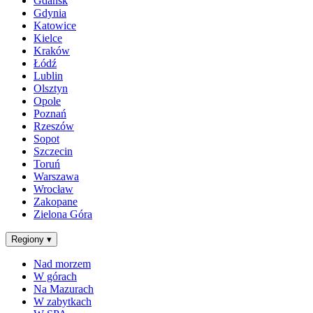
Gdańsk
Gdynia
Katowice
Kielce
Kraków
Łódź
Lublin
Olsztyn
Opole
Poznań
Rzeszów
Sopot
Szczecin
Toruń
Warszawa
Wrocław
Zakopane
Zielona Góra
Regiony
▾
Nad morzem
W górach
Na Mazurach
W zabytkach