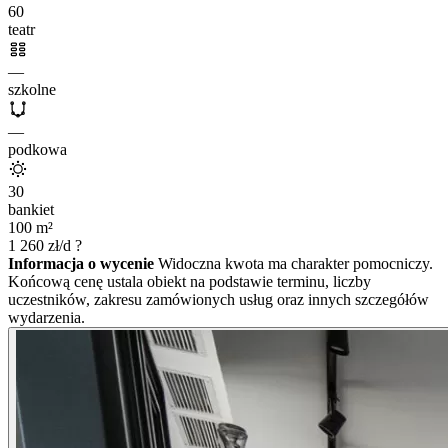
60
teatr
—
szkolne
—
podkowa
30
bankiet
100
m²
1 260
zł/d
?
Informacja o wycenie
Widoczna kwota ma charakter pomocniczy.
Końcową cenę ustala obiekt na podstawie terminu, liczby
uczestników, zakresu zamówionych usług oraz innych szczegółów
wydarzenia.