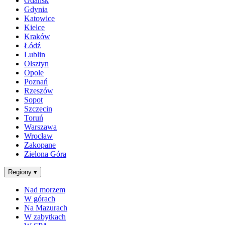
Gdańsk
Gdynia
Katowice
Kielce
Kraków
Łódź
Lublin
Olsztyn
Opole
Poznań
Rzeszów
Sopot
Szczecin
Toruń
Warszawa
Wrocław
Zakopane
Zielona Góra
Regiony
▾
Nad morzem
W górach
Na Mazurach
W zabytkach