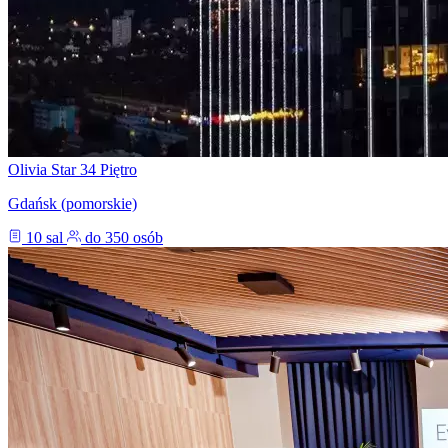
Olivia Star 34 Piętro
Gdańsk (pomorskie)
10 sal
do 350 osób