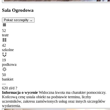
Sala Ogrodowa
Pokaż szczegóły →
52
teatr
42
szkolne
19
podkowa
50
bankiet
—
620
zł/d
?
Informacja o wycenie
Widoczna kwota ma charakter pomocniczy.
Końcową cenę ustala obiekt na podstawie terminu, liczby
uczestników, zakresu zamówionych usług oraz innych szczegółów
wydarzenia.