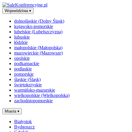
Województwa
▾
dolnośląskie (Dolny Śląsk)
kujawsko-pomorskie
lubelskie (Lubelszczyzna)
lubuskie
łódzkie
małopolskie (Małopolska)
mazowieckie (Mazowsze)
opolskie
podkarpackie
podlaskie
pomorskie
śląskie (Śląsk)
świętokrzyskie
warmińsko-mazurskie
wielkopolskie (Wielkopolska)
zachodniopomorskie
Miasta
▾
Białystok
Bydgoszcz