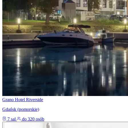
Grano Hotel Riverside
Gdańsk (pomorskie)
7 sal
do 320 osób