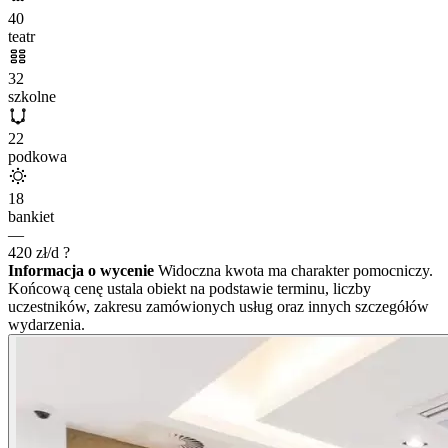
40
teatr
32
szkolne
22
podkowa
18
bankiet
—
420
zł/d
?
Informacja o wycenie
Widoczna kwota ma charakter pomocniczy.
Końcową cenę ustala obiekt na podstawie terminu, liczby
uczestników, zakresu zamówionych usług oraz innych szczegółów
wydarzenia.