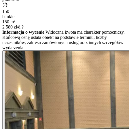
150
bankiet
150
m²
2 580
zł/d
?
Informacja o wycenie
Widoczna kwota ma charakter pomocniczy.
Końcową cenę ustala obiekt na podstawie terminu, liczby
uczestników, zakresu zamówionych usług oraz innych szczegółów
wydarzenia.