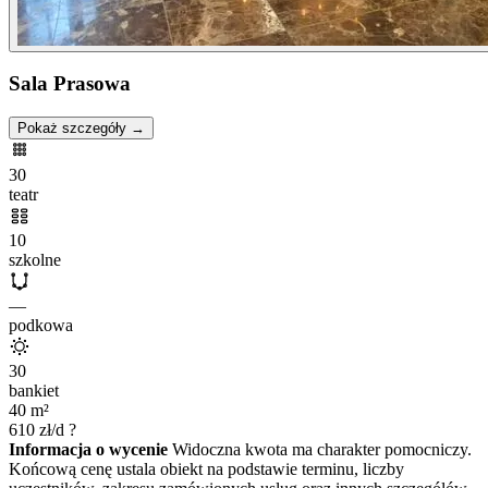
Sala Prasowa
Pokaż szczegóły →
30
teatr
10
szkolne
—
podkowa
30
bankiet
40
m²
610
zł/d
?
Informacja o wycenie
Widoczna kwota ma charakter pomocniczy.
Końcową cenę ustala obiekt na podstawie terminu, liczby