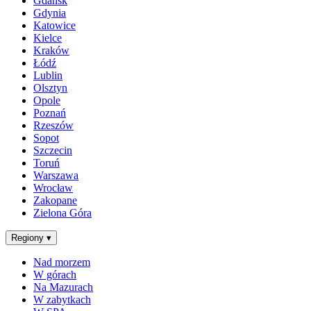
Gdańsk
Gdynia
Katowice
Kielce
Kraków
Łódź
Lublin
Olsztyn
Opole
Poznań
Rzeszów
Sopot
Szczecin
Toruń
Warszawa
Wrocław
Zakopane
Zielona Góra
Regiony
▾
Nad morzem
W górach
Na Mazurach
W zabytkach