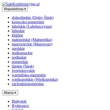
Województwa
▾
dolnośląskie (Dolny Śląsk)
kujawsko-pomorskie
lubelskie (Lubelszczyzna)
lubuskie
łódzkie
małopolskie (Małopolska)
mazowieckie (Mazowsze)
opolskie
podkarpackie
podlaskie
pomorskie
śląskie (Śląsk)
świętokrzyskie
warmińsko-mazurskie
wielkopolskie (Wielkopolska)
zachodniopomorskie
Miasta
▾
Białystok
Bydgoszcz