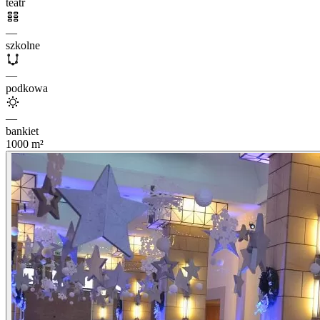
teatr
—
szkolne
—
podkowa
—
bankiet
1000
m²