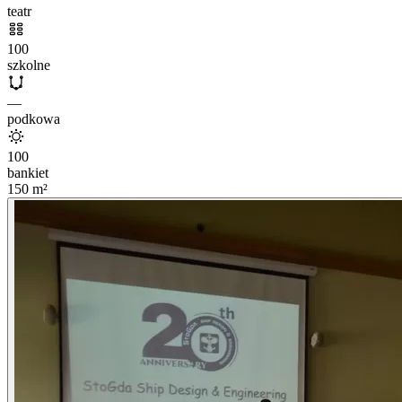
teatr
100
szkolne
—
podkowa
100
bankiet
150
m²