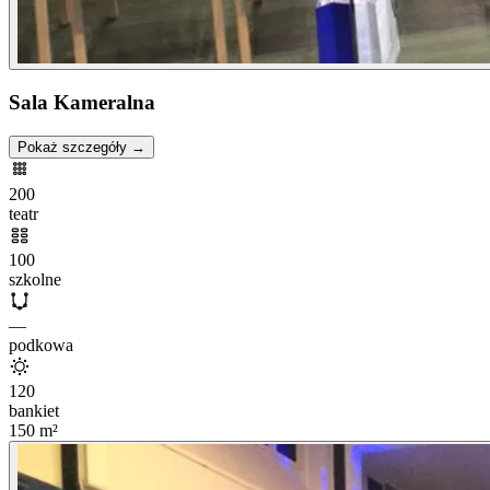
Sala Kameralna
Pokaż szczegóły →
200
teatr
100
szkolne
—
podkowa
120
bankiet
150
m²