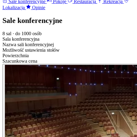
Sale konferencyjne
Pokoje
Restauracja
Rekreacja
Lokalizacja
Opinie
Sale konferencyjne
8 sal · do 1000 osób
Sala konferencyjna
Nazwa sali konferencyjnej
Możliwość ustawienia stołów
Powierzchnia
Szacunkowa cena