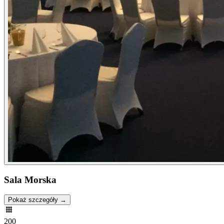
Sala Morska
Pokaż szczegóły →
200