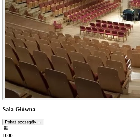
Sala Główna
Pokaż szczegóły →
1000