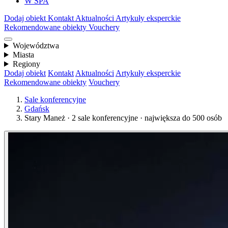
W SPA
Dodaj obiekt
Kontakt
Aktualności
Artykuły eksperckie
Rekomendowane obiekty
Vouchery
Województwa
Miasta
Regiony
Dodaj obiekt
Kontakt
Aktualności
Artykuły eksperckie
Rekomendowane obiekty
Vouchery
Sale konferencyjne
Gdańsk
Stary Maneż · 2 sale konferencyjne · największa do 500 osób