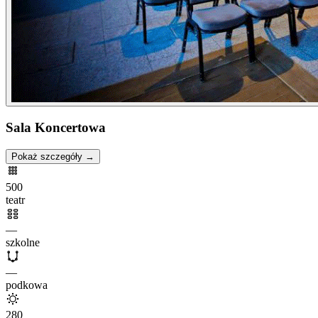
Sala Koncertowa
Pokaż szczegóły →
500
teatr
—
szkolne
—
podkowa
280