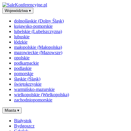
Województwa
▾
dolnośląskie (Dolny Śląsk)
kujawsko-pomorskie
lubelskie (Lubelszczyzna)
lubuskie
łódzkie
małopolskie (Małopolska)
mazowieckie (Mazowsze)
opolskie
podkarpackie
podlaskie
pomorskie
śląskie (Śląsk)
świętokrzyskie
warmińsko-mazurskie
wielkopolskie (Wielkopolska)
zachodniopomorskie
Miasta
▾
Białystok
Bydgoszcz