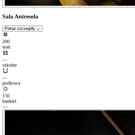
Sala Antresola
Pokaż szczegóły →
200
teatr
—
szkolne
—
podkowa
150
bankiet
—