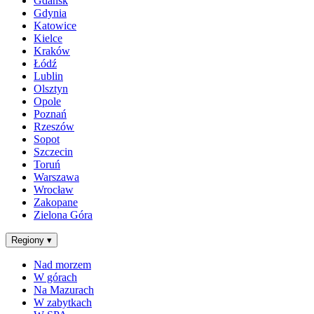
Gdańsk
Gdynia
Katowice
Kielce
Kraków
Łódź
Lublin
Olsztyn
Opole
Poznań
Rzeszów
Sopot
Szczecin
Toruń
Warszawa
Wrocław
Zakopane
Zielona Góra
Regiony
▾
Nad morzem
W górach
Na Mazurach
W zabytkach