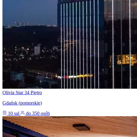
Olivia Star 34 Piętro
Gdańsk (pomorskie)
10 sal
do 350 osób