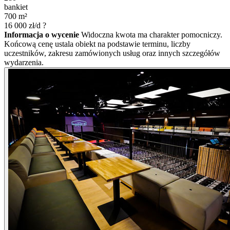
bankiet
700
m²
16 000
zł/d
?
Informacja o wycenie
Widoczna kwota ma charakter pomocniczy.
Końcową cenę ustala obiekt na podstawie terminu, liczby
uczestników, zakresu zamówionych usług oraz innych szczegółów
wydarzenia.