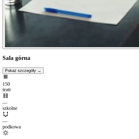
Sala górna
Pokaż szczegóły →
150
teatr
—
szkolne
—
podkowa