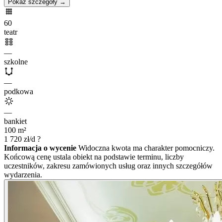
Pokaż szczegóły →
60
teatr
—
szkolne
—
podkowa
—
bankiet
100
m²
1 720
zł/d
?
Informacja o wycenie
Widoczna kwota ma charakter pomocniczy.
Końcową cenę ustala obiekt na podstawie terminu, liczby
uczestników, zakresu zamówionych usług oraz innych szczegółów
wydarzenia.