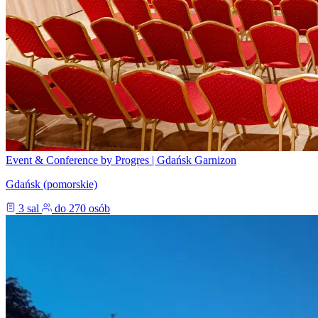
Event & Conference by Progres | Gdańsk Garnizon
Gdańsk (pomorskie)
3 sal
do 270 osób