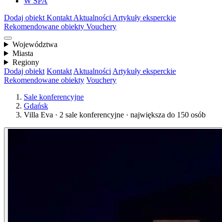
W SPA
Dodaj obiekt
Kontakt
Aktualności
Artykuły eksperckie
Rekomendowane obiekty
Vouchery
Województwa
Miasta
Regiony
Dodaj obiekt
Kontakt
Aktualności
Artykuły eksperckie
Rekomendowane obiekty
Vouchery
Sale konferencyjne
Gdańsk
Villa Eva · 2 sale konferencyjne · największa do 150 osób