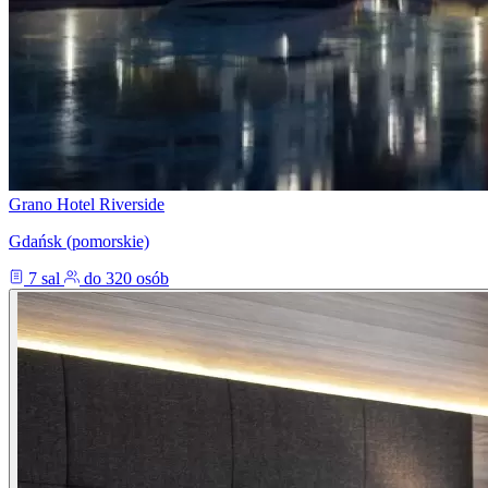
Grano Hotel Riverside
Gdańsk (pomorskie)
7 sal
do 320 osób