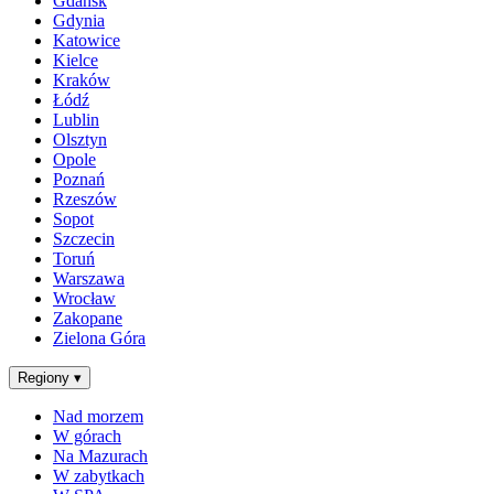
Gdańsk
Gdynia
Katowice
Kielce
Kraków
Łódź
Lublin
Olsztyn
Opole
Poznań
Rzeszów
Sopot
Szczecin
Toruń
Warszawa
Wrocław
Zakopane
Zielona Góra
Regiony
▾
Nad morzem
W górach
Na Mazurach
W zabytkach