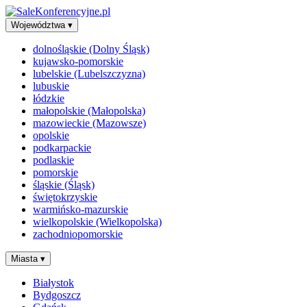
Województwa
▾
dolnośląskie (Dolny Śląsk)
kujawsko-pomorskie
lubelskie (Lubelszczyzna)
lubuskie
łódzkie
małopolskie (Małopolska)
mazowieckie (Mazowsze)
opolskie
podkarpackie
podlaskie
pomorskie
śląskie (Śląsk)
świętokrzyskie
warmińsko-mazurskie
wielkopolskie (Wielkopolska)
zachodniopomorskie
Miasta
▾
Białystok
Bydgoszcz