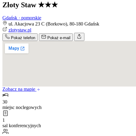
Złoty Staw
★★★
Gdańsk · pomorskie
ul. Akacjowa 23 C (Borkowo), 80-180 Gdańsk
zlotystaw.pl
Pokaż telefon
Pokaż e-mail
Zobacz na mapie
30
miejsc noclegowych
1
sal konferencyjnych