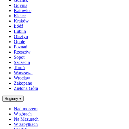
Gdańsk
Gdynia
Katowice
Kielce
Kraków
Łódź
Lublin
Olsztyn
Opole
Poznań
Rzeszów
Sopot
Szczecin
Toruń
Warszawa
Wrocław
Zakopane
Zielona Góra
Regiony
▾
Nad morzem
W górach
Na Mazurach
W zabytkach