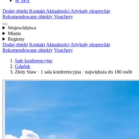
W SPA
Dodaj obiekt
Kontakt
Aktualności
Artykuły eksperckie
Rekomendowane obiekty
Vouchery
Województwa
Miasta
Regiony
Dodaj obiekt
Kontakt
Aktualności
Artykuły eksperckie
Rekomendowane obiekty
Vouchery
Sale konferencyjne
Gdańsk
Złoty Staw · 1 sala konferencyjna · największa do 180 osób