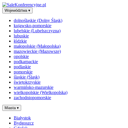
Województwa
▾
dolnośląskie (Dolny Śląsk)
kujawsko-pomorskie
lubelskie (Lubelszczyzna)
lubuskie
łódzkie
małopolskie (Małopolska)
mazowieckie (Mazowsze)
opolskie
podkarpackie
podlaskie
pomorskie
śląskie (Śląsk)
świętokrzyskie
warmińsko-mazurskie
wielkopolskie (Wielkopolska)
zachodniopomorskie
Miasta
▾
Białystok
Bydgoszcz