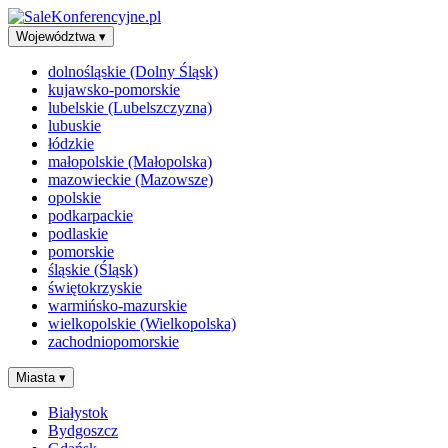
Województwa
▾
dolnośląskie (Dolny Śląsk)
kujawsko-pomorskie
lubelskie (Lubelszczyzna)
lubuskie
łódzkie
małopolskie (Małopolska)
mazowieckie (Mazowsze)
opolskie
podkarpackie
podlaskie
pomorskie
śląskie (Śląsk)
świętokrzyskie
warmińsko-mazurskie
wielkopolskie (Wielkopolska)
zachodniopomorskie
Miasta
▾
Białystok
Bydgoszcz