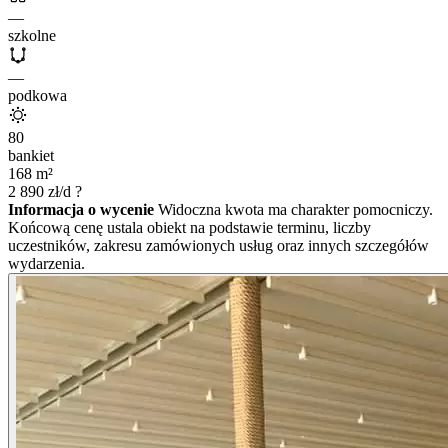
—
szkolne
—
podkowa
80
bankiet
168
m²
2 890
zł/d
?
Informacja o wycenie
Widoczna kwota ma charakter pomocniczy.
Końcową cenę ustala obiekt na podstawie terminu, liczby
uczestników, zakresu zamówionych usług oraz innych szczegółów
wydarzenia.