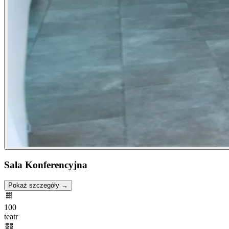
Sala Konferencyjna
Pokaż szczegóły →
100
teatr