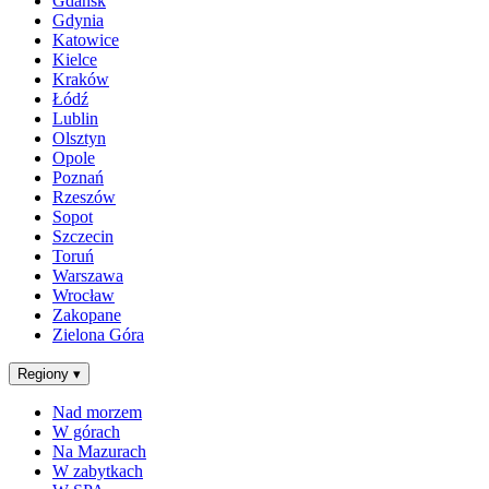
Gdańsk
Gdynia
Katowice
Kielce
Kraków
Łódź
Lublin
Olsztyn
Opole
Poznań
Rzeszów
Sopot
Szczecin
Toruń
Warszawa
Wrocław
Zakopane
Zielona Góra
Regiony
▾
Nad morzem
W górach
Na Mazurach
W zabytkach