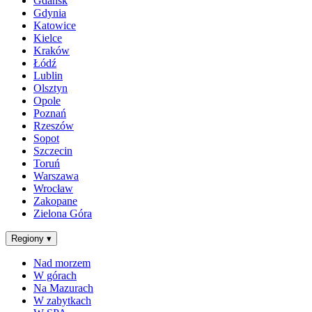
Gdańsk
Gdynia
Katowice
Kielce
Kraków
Łódź
Lublin
Olsztyn
Opole
Poznań
Rzeszów
Sopot
Szczecin
Toruń
Warszawa
Wrocław
Zakopane
Zielona Góra
Regiony
▾
Nad morzem
W górach
Na Mazurach
W zabytkach