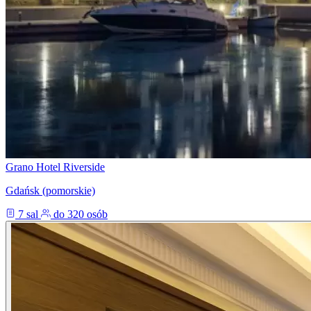
Grano Hotel Riverside
Gdańsk (pomorskie)
7 sal
do 320 osób