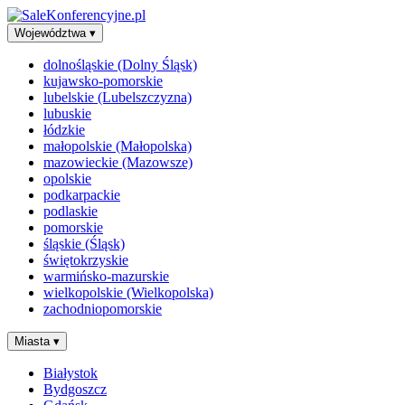
Województwa
▾
dolnośląskie (Dolny Śląsk)
kujawsko-pomorskie
lubelskie (Lubelszczyzna)
lubuskie
łódzkie
małopolskie (Małopolska)
mazowieckie (Mazowsze)
opolskie
podkarpackie
podlaskie
pomorskie
śląskie (Śląsk)
świętokrzyskie
warmińsko-mazurskie
wielkopolskie (Wielkopolska)
zachodniopomorskie
Miasta
▾
Białystok
Bydgoszcz