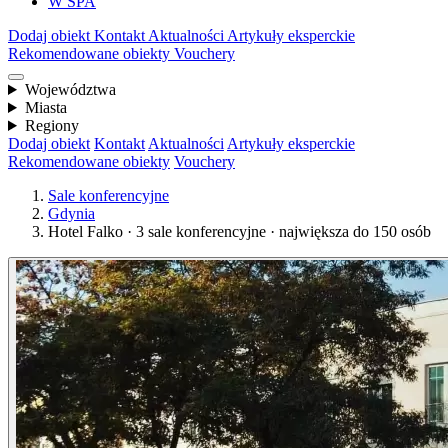
W SPA
Dodaj obiekt
Kontakt
Aktualności
Artykuły eksperckie
Rekomendowane obiekty
Vouchery
Województwa
Miasta
Regiony
Dodaj obiekt
Kontakt
Aktualności
Artykuły eksperckie
Rekomendowane obiekty
Vouchery
Sale konferencyjne
Gdynia
Hotel Falko · 3 sale konferencyjne · największa do 150 osób