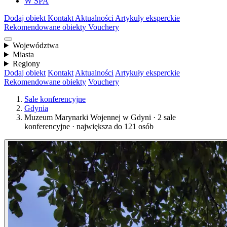
W SPA
Dodaj obiekt
Kontakt
Aktualności
Artykuły eksperckie
Rekomendowane obiekty
Vouchery
Województwa
Miasta
Regiony
Dodaj obiekt
Kontakt
Aktualności
Artykuły eksperckie
Rekomendowane obiekty
Vouchery
Sale konferencyjne
Gdynia
Muzeum Marynarki Wojennej w Gdyni · 2 sale
konferencyjne · największa do 121 osób