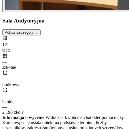
Sala Audytoryjna
Pokaż szczegóły →
121
teatr
—
szkolne
—
podkowa
—
bankiet
—
2 190
zł/d
?
Informacja o wycenie
Widoczna kwota ma charakter pomocniczy.
Końcową cenę ustala obiekt na podstawie terminu, liczby
uczestników, zakresu zamówionych usług oraz innych szczegółów