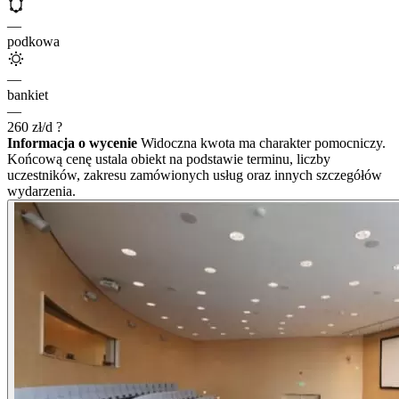
—
podkowa
—
bankiet
—
260
zł/d
?
Informacja o wycenie
Widoczna kwota ma charakter pomocniczy.
Końcową cenę ustala obiekt na podstawie terminu, liczby
uczestników, zakresu zamówionych usług oraz innych szczegółów
wydarzenia.