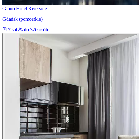
Grano Hotel Riverside
Gdańsk (pomorskie)
7 sal
do 320 osób