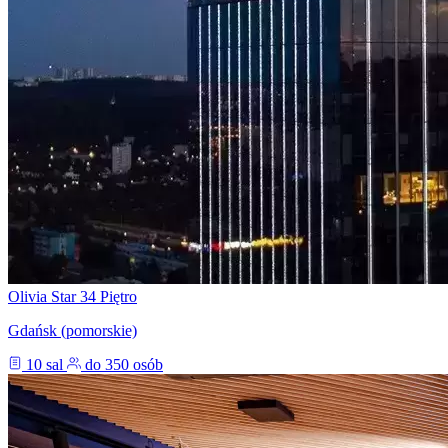
Olivia Star 34 Piętro
Gdańsk (pomorskie)
10 sal
do 350 osób