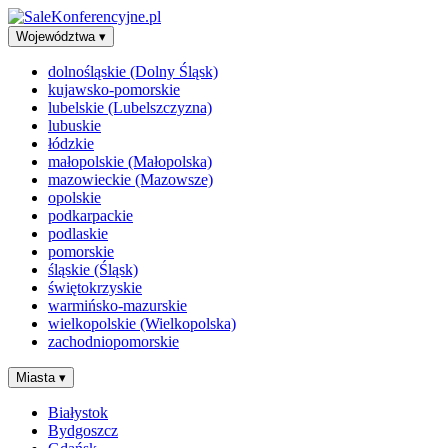
Województwa
▾
dolnośląskie (Dolny Śląsk)
kujawsko-pomorskie
lubelskie (Lubelszczyzna)
lubuskie
łódzkie
małopolskie (Małopolska)
mazowieckie (Mazowsze)
opolskie
podkarpackie
podlaskie
pomorskie
śląskie (Śląsk)
świętokrzyskie
warmińsko-mazurskie
wielkopolskie (Wielkopolska)
zachodniopomorskie
Miasta
▾
Białystok
Bydgoszcz