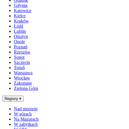
Gdańsk
Gdynia
Katowice
Kielce
Kraków
Łódź
Lublin
Olsztyn
Opole
Poznań
Rzeszów
Sopot
Szczecin
Toruń
Warszawa
Wrocław
Zakopane
Zielona Góra
Regiony
▾
Nad morzem
W górach
Na Mazurach
W zabytkach