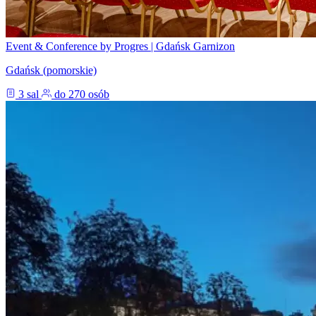
Event & Conference by Progres | Gdańsk Garnizon
Gdańsk (pomorskie)
3 sal
do 270 osób