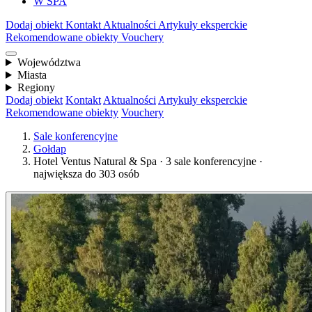
W SPA
Dodaj obiekt
Kontakt
Aktualności
Artykuły eksperckie
Rekomendowane obiekty
Vouchery
Województwa
Miasta
Regiony
Dodaj obiekt
Kontakt
Aktualności
Artykuły eksperckie
Rekomendowane obiekty
Vouchery
Sale konferencyjne
Gołdap
Hotel Ventus Natural & Spa · 3 sale konferencyjne ·
największa do 303 osób