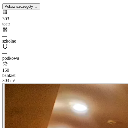
Pokaż szczegóły →
303
teatr
—
szkolne
—
podkowa
150
bankiet
303
m²