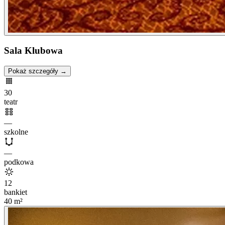
Sala Klubowa
Pokaż szczegóły →
30
teatr
—
szkolne
—
podkowa
12
bankiet
40
m²