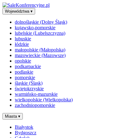
Województwa
▾
dolnośląskie (Dolny Śląsk)
kujawsko-pomorskie
lubelskie (Lubelszczyzna)
lubuskie
łódzkie
małopolskie (Małopolska)
mazowieckie (Mazowsze)
opolskie
podkarpackie
podlaskie
pomorskie
śląskie (Śląsk)
świętokrzyskie
warmińsko-mazurskie
wielkopolskie (Wielkopolska)
zachodniopomorskie
Miasta
▾
Białystok
Bydgoszcz