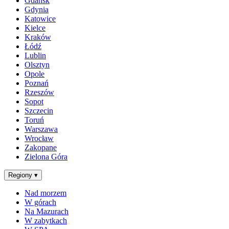
Gdańsk
Gdynia
Katowice
Kielce
Kraków
Łódź
Lublin
Olsztyn
Opole
Poznań
Rzeszów
Sopot
Szczecin
Toruń
Warszawa
Wrocław
Zakopane
Zielona Góra
Regiony
▾
Nad morzem
W górach
Na Mazurach
W zabytkach