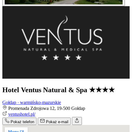
Hotel Ventus Natural & Spa
★★★★
Gołdap · warmińsko-mazurskie
Promenada Zdrojowa 12, 19-500 Gołdap
ventushotel.pl/
Pokaż telefon
Pokaż e-mail