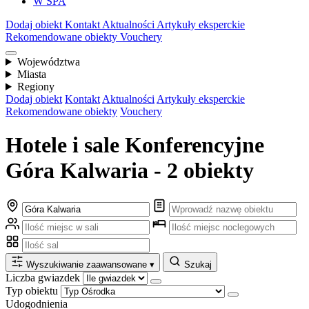
W SPA
Dodaj obiekt
Kontakt
Aktualności
Artykuły eksperckie
Rekomendowane obiekty
Vouchery
Województwa
Miasta
Regiony
Dodaj obiekt
Kontakt
Aktualności
Artykuły eksperckie
Rekomendowane obiekty
Vouchery
Hotele i sale Konferencyjne
Góra Kalwaria - 2 obiekty
Wyszukiwanie zaawansowane
▾
Szukaj
Liczba gwiazdek
Typ obiektu
Udogodnienia