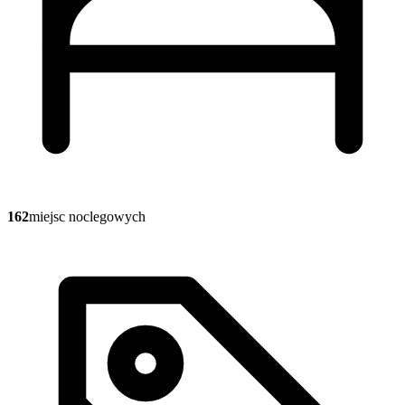
162
miejsc noclegowych