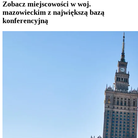
Zobacz miejscowości w woj.
mazowieckim z największą bazą
konferencyjną