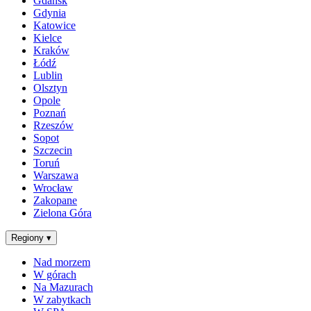
Gdańsk
Gdynia
Katowice
Kielce
Kraków
Łódź
Lublin
Olsztyn
Opole
Poznań
Rzeszów
Sopot
Szczecin
Toruń
Warszawa
Wrocław
Zakopane
Zielona Góra
Regiony
▾
Nad morzem
W górach
Na Mazurach
W zabytkach