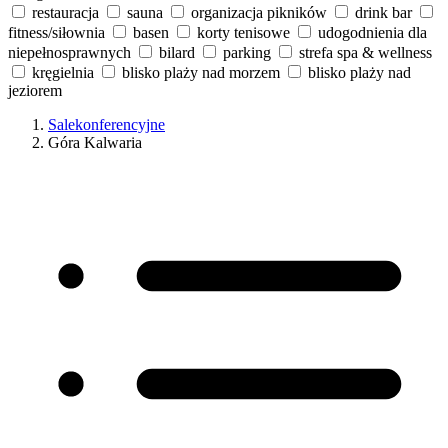
restauracja
sauna
organizacja pikników
drink bar
fitness/siłownia
basen
korty tenisowe
udogodnienia dla
niepełnosprawnych
bilard
parking
strefa spa & wellness
kręgielnia
blisko plaży nad morzem
blisko plaży nad
jeziorem
Salekonferencyjne
Góra Kalwaria