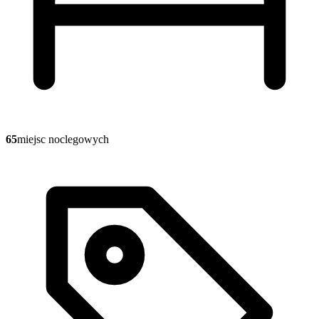
65
miejsc noclegowych