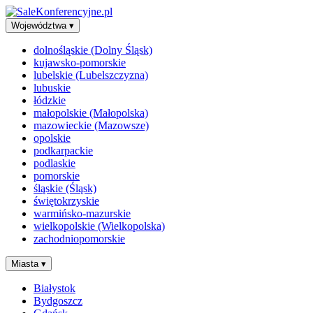
Województwa
▾
dolnośląskie (Dolny Śląsk)
kujawsko-pomorskie
lubelskie (Lubelszczyzna)
lubuskie
łódzkie
małopolskie (Małopolska)
mazowieckie (Mazowsze)
opolskie
podkarpackie
podlaskie
pomorskie
śląskie (Śląsk)
świętokrzyskie
warmińsko-mazurskie
wielkopolskie (Wielkopolska)
zachodniopomorskie
Miasta
▾
Białystok
Bydgoszcz