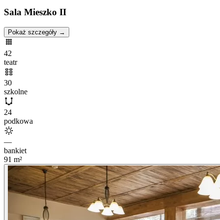
Sala Mieszko II
Pokaż szczegóły →
42
teatr
30
szkolne
24
podkowa
—
bankiet
91
m²