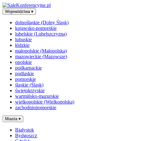
Województwa
▾
dolnośląskie (Dolny Śląsk)
kujawsko-pomorskie
lubelskie (Lubelszczyzna)
lubuskie
łódzkie
małopolskie (Małopolska)
mazowieckie (Mazowsze)
opolskie
podkarpackie
podlaskie
pomorskie
śląskie (Śląsk)
świętokrzyskie
warmińsko-mazurskie
wielkopolskie (Wielkopolska)
zachodniopomorskie
Miasta
▾
Białystok
Bydgoszcz