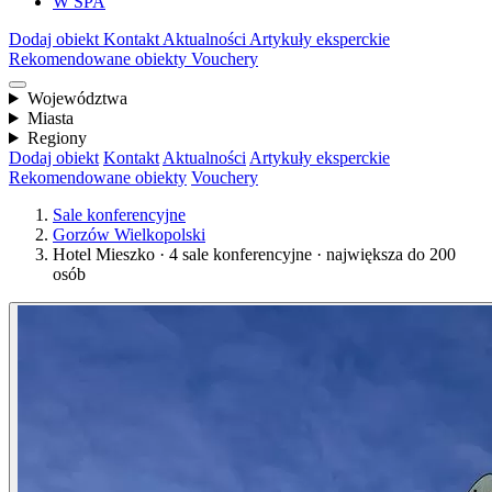
W SPA
Dodaj obiekt
Kontakt
Aktualności
Artykuły eksperckie
Rekomendowane obiekty
Vouchery
Województwa
Miasta
Regiony
Dodaj obiekt
Kontakt
Aktualności
Artykuły eksperckie
Rekomendowane obiekty
Vouchery
Sale konferencyjne
Gorzów Wielkopolski
Hotel Mieszko · 4 sale konferencyjne · największa do 200
osób