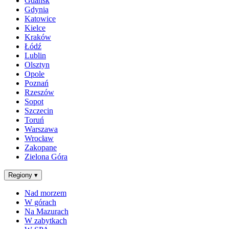
Gdańsk
Gdynia
Katowice
Kielce
Kraków
Łódź
Lublin
Olsztyn
Opole
Poznań
Rzeszów
Sopot
Szczecin
Toruń
Warszawa
Wrocław
Zakopane
Zielona Góra
Regiony
▾
Nad morzem
W górach
Na Mazurach
W zabytkach