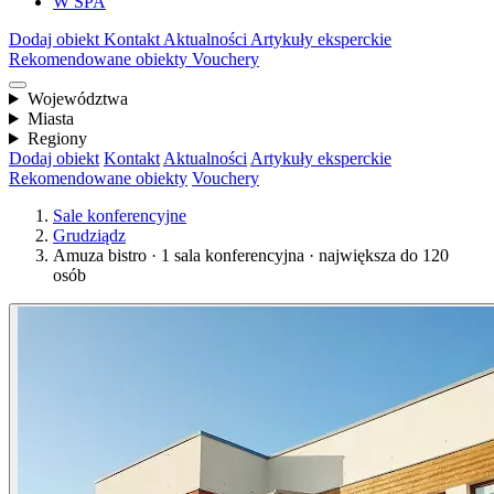
W SPA
Dodaj obiekt
Kontakt
Aktualności
Artykuły eksperckie
Rekomendowane obiekty
Vouchery
Województwa
Miasta
Regiony
Dodaj obiekt
Kontakt
Aktualności
Artykuły eksperckie
Rekomendowane obiekty
Vouchery
Sale konferencyjne
Grudziądz
Amuza bistro · 1 sala konferencyjna · największa do 120
osób