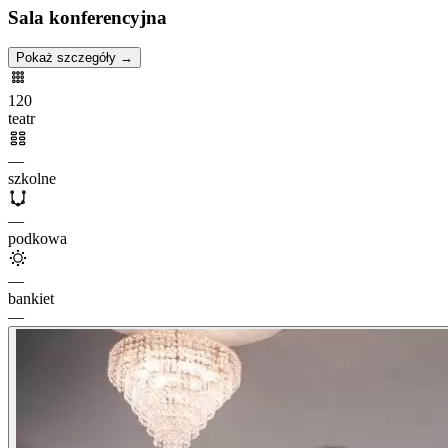
Sala konferencyjna
Pokaż szczegóły →
120
teatr
—
szkolne
—
podkowa
—
bankiet
—