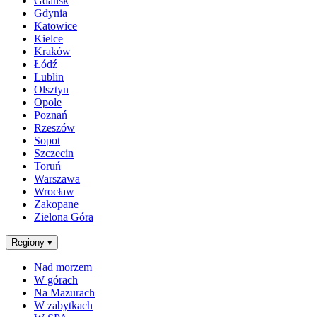
Gdańsk
Gdynia
Katowice
Kielce
Kraków
Łódź
Lublin
Olsztyn
Opole
Poznań
Rzeszów
Sopot
Szczecin
Toruń
Warszawa
Wrocław
Zakopane
Zielona Góra
Regiony
▾
Nad morzem
W górach
Na Mazurach
W zabytkach