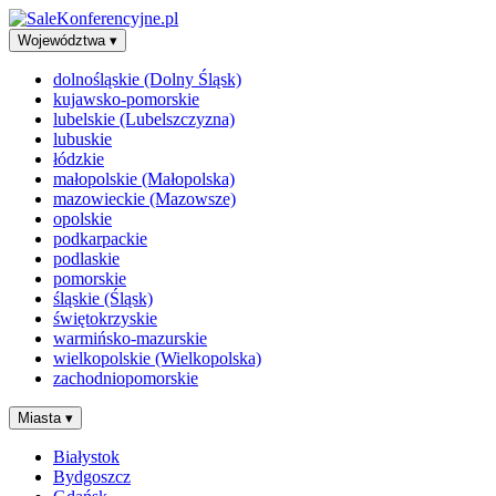
Województwa
▾
dolnośląskie (Dolny Śląsk)
kujawsko-pomorskie
lubelskie (Lubelszczyzna)
lubuskie
łódzkie
małopolskie (Małopolska)
mazowieckie (Mazowsze)
opolskie
podkarpackie
podlaskie
pomorskie
śląskie (Śląsk)
świętokrzyskie
warmińsko-mazurskie
wielkopolskie (Wielkopolska)
zachodniopomorskie
Miasta
▾
Białystok
Bydgoszcz