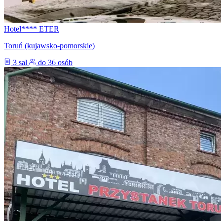
Hotel**** ETER
Toruń (kujawsko-pomorskie)
3 sal
do 36 osób