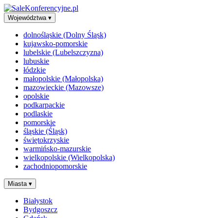
Województwa
▾
dolnośląskie (Dolny Śląsk)
kujawsko-pomorskie
lubelskie (Lubelszczyzna)
lubuskie
łódzkie
małopolskie (Małopolska)
mazowieckie (Mazowsze)
opolskie
podkarpackie
podlaskie
pomorskie
śląskie (Śląsk)
świętokrzyskie
warmińsko-mazurskie
wielkopolskie (Wielkopolska)
zachodniopomorskie
Miasta
▾
Białystok
Bydgoszcz