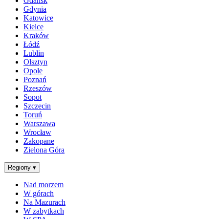
Gdańsk
Gdynia
Katowice
Kielce
Kraków
Łódź
Lublin
Olsztyn
Opole
Poznań
Rzeszów
Sopot
Szczecin
Toruń
Warszawa
Wrocław
Zakopane
Zielona Góra
Regiony
▾
Nad morzem
W górach
Na Mazurach
W zabytkach