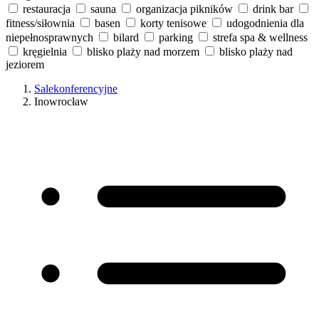
restauracja
sauna
organizacja pikników
drink bar
fitness/siłownia
basen
korty tenisowe
udogodnienia dla
niepełnosprawnych
bilard
parking
strefa spa & wellness
kręgielnia
blisko plaży nad morzem
blisko plaży nad
jeziorem
Salekonferencyjne
Inowrocław