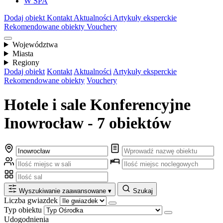
W SPA
Dodaj obiekt
Kontakt
Aktualności
Artykuły eksperckie
Rekomendowane obiekty
Vouchery
Województwa
Miasta
Regiony
Dodaj obiekt
Kontakt
Aktualności
Artykuły eksperckie
Rekomendowane obiekty
Vouchery
Hotele i sale Konferencyjne
Inowrocław - 7 obiektów
Wyszukiwanie zaawansowane
▾
Szukaj
Liczba gwiazdek
Typ obiektu
Udogodnienia