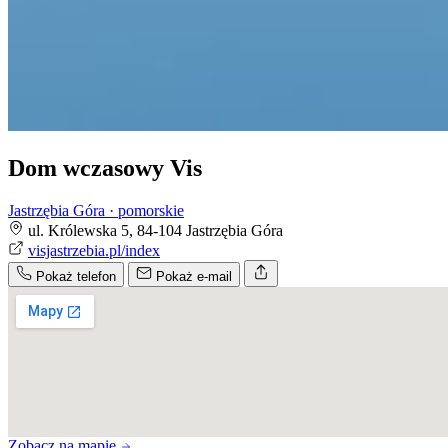
Dom wczasowy Vis
Jastrzębia Góra · pomorskie
ul. Królewska 5, 84-104 Jastrzębia Góra
visjastrzebia.pl/index
Pokaż telefon
Pokaż e-mail
Zobacz na mapie