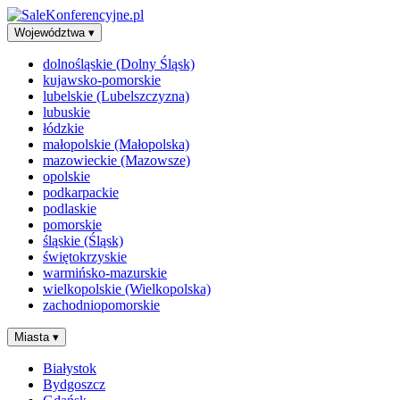
Województwa
▾
dolnośląskie (Dolny Śląsk)
kujawsko-pomorskie
lubelskie (Lubelszczyzna)
lubuskie
łódzkie
małopolskie (Małopolska)
mazowieckie (Mazowsze)
opolskie
podkarpackie
podlaskie
pomorskie
śląskie (Śląsk)
świętokrzyskie
warmińsko-mazurskie
wielkopolskie (Wielkopolska)
zachodniopomorskie
Miasta
▾
Białystok
Bydgoszcz