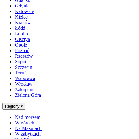
Gdańsk
Gdynia
Katowice
Kielce
Kraków
Łódź
Lublin
Olsztyn
Opole
Poznań
Rzeszów
Sopot
Szczecin
Toruń
Warszawa
Wrocław
Zakopane
Zielona Góra
Regiony
▾
Nad morzem
W górach
Na Mazurach
W zabytkach