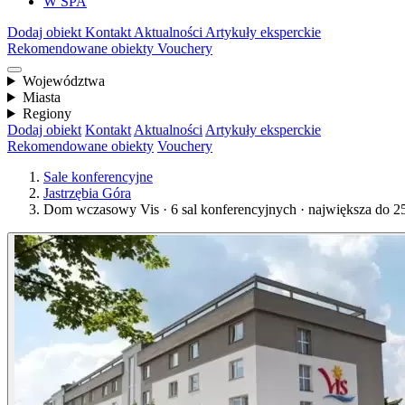
W SPA
Dodaj obiekt
Kontakt
Aktualności
Artykuły eksperckie
Rekomendowane obiekty
Vouchery
Województwa
Miasta
Regiony
Dodaj obiekt
Kontakt
Aktualności
Artykuły eksperckie
Rekomendowane obiekty
Vouchery
Sale konferencyjne
Jastrzębia Góra
Dom wczasowy Vis · 6 sal konferencyjnych · największa do 2