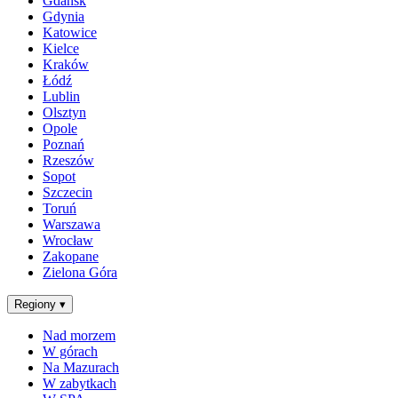
Gdańsk
Gdynia
Katowice
Kielce
Kraków
Łódź
Lublin
Olsztyn
Opole
Poznań
Rzeszów
Sopot
Szczecin
Toruń
Warszawa
Wrocław
Zakopane
Zielona Góra
Regiony
▾
Nad morzem
W górach
Na Mazurach
W zabytkach