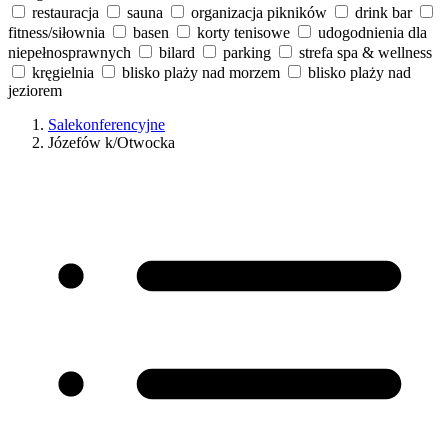
restauracja
sauna
organizacja pikników
drink bar
fitness/siłownia
basen
korty tenisowe
udogodnienia dla
niepełnosprawnych
bilard
parking
strefa spa & wellness
kręgielnia
blisko plaży nad morzem
blisko plaży nad
jeziorem
Salekonferencyjne
Józefów k/Otwocka