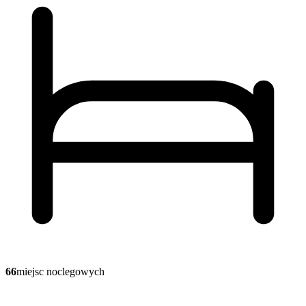
66
miejsc noclegowych