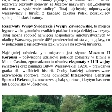
rezerwaty przyrody sprawiły, że Józefów nazywany jest „Zielonym
miastem w sąsiedztwie stolicy”. Tutaj najchętniej odpoczywają
warszawiacy i turyści z każdego zakątka Polski poszukujący
spokoju i bliskości natury.
Rezerwaty Wyspy Świderskie i Wyspy Zawadowskie
, to miejsca
lęgowe wielu gatunków rzadkich ptaków i ostoja dzikiej zwierzyny.
Tutaj można spotkać najwięcej gospodarstw agroturystycznych w
okolicy Warszawy, prawie 40% powierzchni miasta zajmują lasy, co
w połączeniu z sąsiedztwem rzeki wpływa na rozwój turystyki.
Najchętniej odwiedzanym miejscem jest słynne
Muzeum II
Korpusu
– poświęcone udziałowi polskich żołnierzy w Bitwie o
Monte Cassino, zgromadzono tu również
eksponaty z I i II wojny
światowej
oraz pamiątki Bitwy Warszawskiej 1920r. – prawdziwa
gratka dla wielbicieli historii. Osoby bardziej zainteresowane
aktywnością sportową, mogą odwiedzić
Integracyjne Centrum
Sportu i Rekreacji
z nowoczesną halą sportową i krytym basenem
lub Lodowisko w Józefowie.