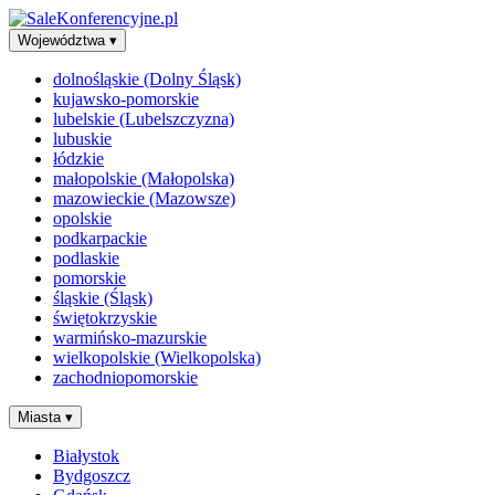
Województwa
▾
dolnośląskie (Dolny Śląsk)
kujawsko-pomorskie
lubelskie (Lubelszczyzna)
lubuskie
łódzkie
małopolskie (Małopolska)
mazowieckie (Mazowsze)
opolskie
podkarpackie
podlaskie
pomorskie
śląskie (Śląsk)
świętokrzyskie
warmińsko-mazurskie
wielkopolskie (Wielkopolska)
zachodniopomorskie
Miasta
▾
Białystok
Bydgoszcz