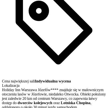
Cena największej sali
Indywidualna wycena
Lokalizacja
Holiday Inn Warszawa Józefów**** znajduje się w malowniczym
otoczeniu lasów w Józefowie, niedaleko Otwocka. Obiekt położony
jest zaledwie 20 km od centrum Warszawy, co zapewnia łatwy
dostęp do
dworców kolejowych
oraz
Lotniska Chopina
,
oddalonego o około 30 minut jazdy samochodem.