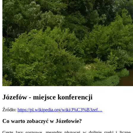
Józefów - miejsce konferencji
Źródło:
https://pl.wikipedia.org/wiki/J%C3%B3zef…
Co warto zobaczyć w Józefowie?
Gęste lasy sosnowe, meandry płynącej w dolinie rzeki i liczne