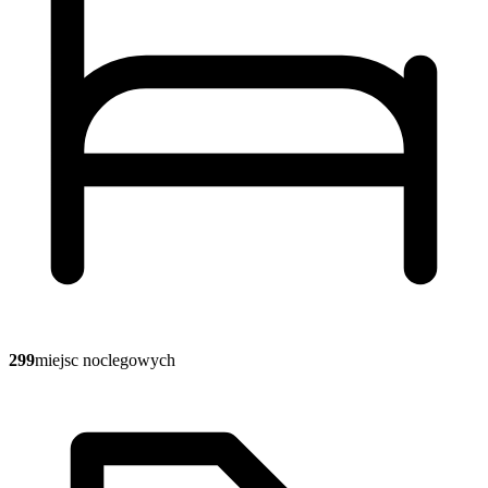
299
miejsc noclegowych