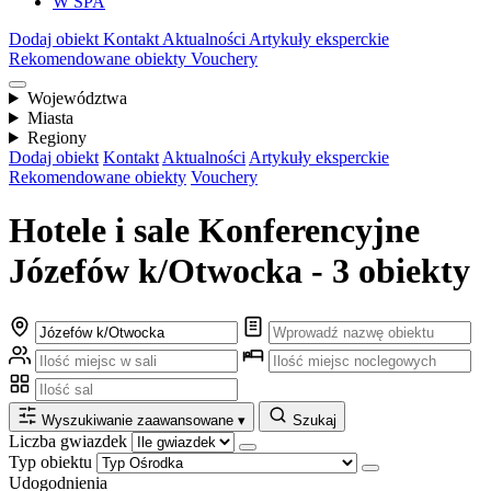
W SPA
Dodaj obiekt
Kontakt
Aktualności
Artykuły eksperckie
Rekomendowane obiekty
Vouchery
Województwa
Miasta
Regiony
Dodaj obiekt
Kontakt
Aktualności
Artykuły eksperckie
Rekomendowane obiekty
Vouchery
Hotele i sale Konferencyjne
Józefów k/Otwocka - 3 obiekty
Wyszukiwanie zaawansowane
▾
Szukaj
Liczba gwiazdek
Typ obiektu
Udogodnienia