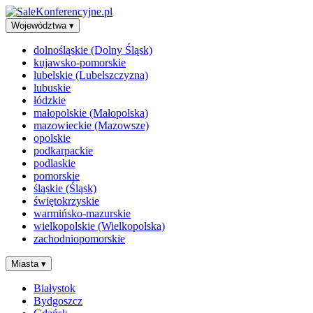
Województwa
▾
dolnośląskie (Dolny Śląsk)
kujawsko-pomorskie
lubelskie (Lubelszczyzna)
lubuskie
łódzkie
małopolskie (Małopolska)
mazowieckie (Mazowsze)
opolskie
podkarpackie
podlaskie
pomorskie
śląskie (Śląsk)
świętokrzyskie
warmińsko-mazurskie
wielkopolskie (Wielkopolska)
zachodniopomorskie
Miasta
▾
Białystok
Bydgoszcz