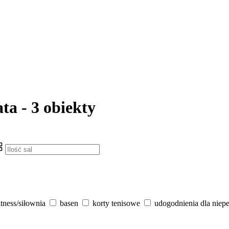
ta - 3 obiekty
itness/siłownia
basen
korty tenisowe
udogodnienia dla niep