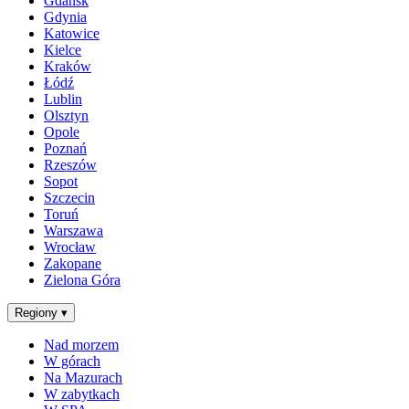
Gdańsk
Gdynia
Katowice
Kielce
Kraków
Łódź
Lublin
Olsztyn
Opole
Poznań
Rzeszów
Sopot
Szczecin
Toruń
Warszawa
Wrocław
Zakopane
Zielona Góra
Regiony
▾
Nad morzem
W górach
Na Mazurach
W zabytkach