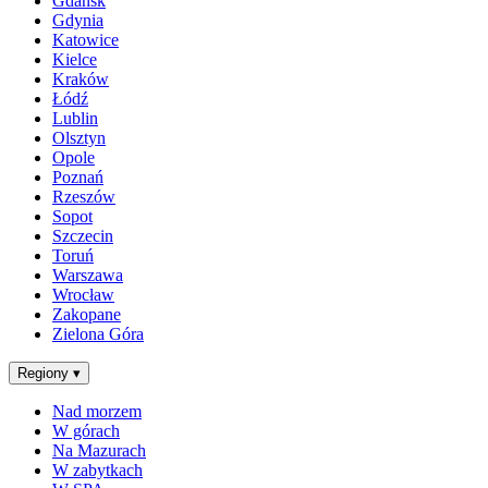
Gdańsk
Gdynia
Katowice
Kielce
Kraków
Łódź
Lublin
Olsztyn
Opole
Poznań
Rzeszów
Sopot
Szczecin
Toruń
Warszawa
Wrocław
Zakopane
Zielona Góra
Regiony
▾
Nad morzem
W górach
Na Mazurach
W zabytkach