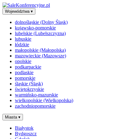
Województwa
▾
dolnośląskie (Dolny Śląsk)
kujawsko-pomorskie
lubelskie (Lubelszczyzna)
lubuskie
łódzkie
małopolskie (Małopolska)
mazowieckie (Mazowsze)
opolskie
podkarpackie
podlaskie
pomorskie
śląskie (Śląsk)
świętokrzyskie
warmińsko-mazurskie
wielkopolskie (Wielkopolska)
zachodniopomorskie
Miasta
▾
Białystok
Bydgoszcz