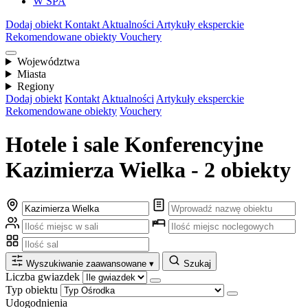
W SPA
Dodaj obiekt
Kontakt
Aktualności
Artykuły eksperckie
Rekomendowane obiekty
Vouchery
Województwa
Miasta
Regiony
Dodaj obiekt
Kontakt
Aktualności
Artykuły eksperckie
Rekomendowane obiekty
Vouchery
Hotele i sale Konferencyjne
Kazimierza Wielka - 2 obiekty
Wyszukiwanie zaawansowane
▾
Szukaj
Liczba gwiazdek
Typ obiektu
Udogodnienia