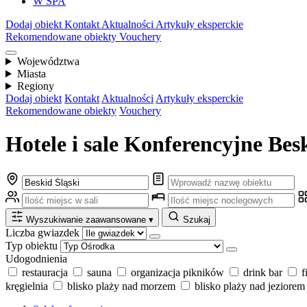
W SPA
Dodaj obiekt
Kontakt
Aktualności
Artykuły eksperckie
Rekomendowane obiekty
Vouchery
Województwa
Miasta
Regiony
Dodaj obiekt
Kontakt
Aktualności
Artykuły eksperckie
Rekomendowane obiekty
Vouchery
Hotele i sale Konferencyjne Bes
Wyszukiwanie zaawansowane
▾
Szukaj
Liczba gwiazdek
Typ obiektu
Udogodnienia
restauracja
sauna
organizacja pikników
drink bar
f
kręgielnia
blisko plaży nad morzem
blisko plaży nad jeziorem