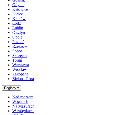
Gdańsk
Gdynia
Katowice
Kielce
Kraków
Łódź
Lublin
Olsztyn
Opole
Poznań
Rzeszów
Sopot
Szczecin
Toruń
Warszawa
Wrocław
Zakopane
Zielona Góra
Regiony
▾
Nad morzem
W górach
Na Mazurach
W zabytkach