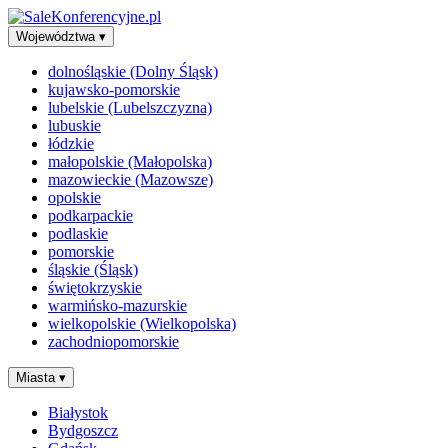
Województwa
▾
dolnośląskie (Dolny Śląsk)
kujawsko-pomorskie
lubelskie (Lubelszczyzna)
lubuskie
łódzkie
małopolskie (Małopolska)
mazowieckie (Mazowsze)
opolskie
podkarpackie
podlaskie
pomorskie
śląskie (Śląsk)
świętokrzyskie
warmińsko-mazurskie
wielkopolskie (Wielkopolska)
zachodniopomorskie
Miasta
▾
Białystok
Bydgoszcz