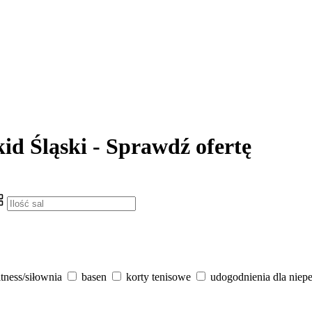
kid Śląski - Sprawdź ofertę
itness/siłownia
basen
korty tenisowe
udogodnienia dla niep