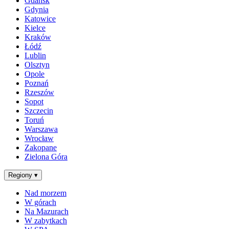
Gdańsk
Gdynia
Katowice
Kielce
Kraków
Łódź
Lublin
Olsztyn
Opole
Poznań
Rzeszów
Sopot
Szczecin
Toruń
Warszawa
Wrocław
Zakopane
Zielona Góra
Regiony
▾
Nad morzem
W górach
Na Mazurach
W zabytkach