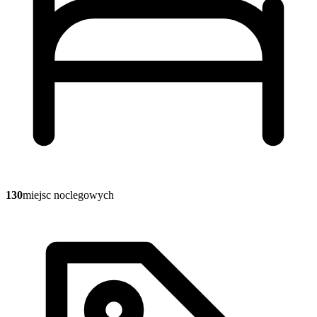
130
miejsc noclegowych