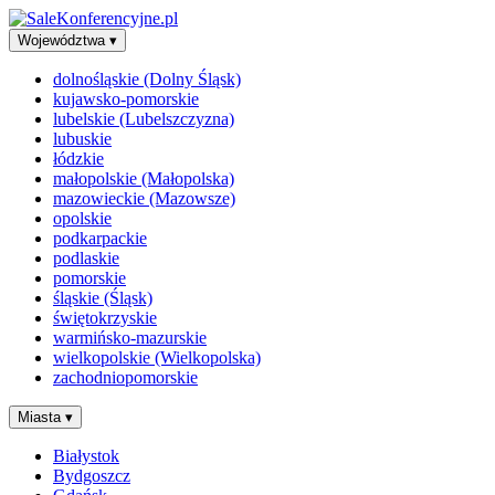
Województwa
▾
dolnośląskie (Dolny Śląsk)
kujawsko-pomorskie
lubelskie (Lubelszczyzna)
lubuskie
łódzkie
małopolskie (Małopolska)
mazowieckie (Mazowsze)
opolskie
podkarpackie
podlaskie
pomorskie
śląskie (Śląsk)
świętokrzyskie
warmińsko-mazurskie
wielkopolskie (Wielkopolska)
zachodniopomorskie
Miasta
▾
Białystok
Bydgoszcz