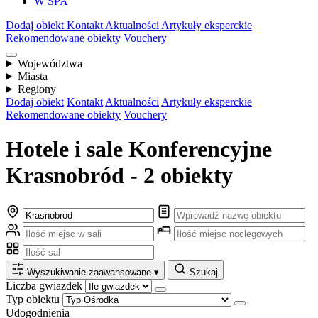
W SPA
Dodaj obiekt
Kontakt
Aktualności
Artykuły eksperckie
Rekomendowane obiekty
Vouchery
Województwa
Miasta
Regiony
Dodaj obiekt
Kontakt
Aktualności
Artykuły eksperckie
Rekomendowane obiekty
Vouchery
Hotele i sale Konferencyjne
Krasnobród - 2 obiekty
Wyszukiwanie zaawansowane
▾
Szukaj
Liczba gwiazdek
Typ obiektu
Udogodnienia