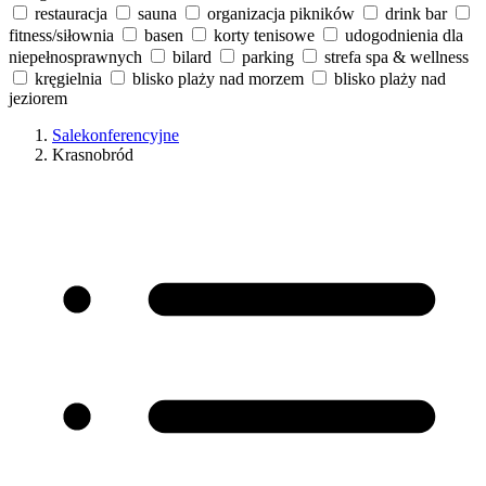
restauracja
sauna
organizacja pikników
drink bar
fitness/siłownia
basen
korty tenisowe
udogodnienia dla
niepełnosprawnych
bilard
parking
strefa spa & wellness
kręgielnia
blisko plaży nad morzem
blisko plaży nad
jeziorem
Salekonferencyjne
Krasnobród