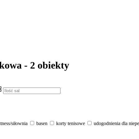
kowa - 2 obiekty
itness/siłownia
basen
korty tenisowe
udogodnienia dla niep