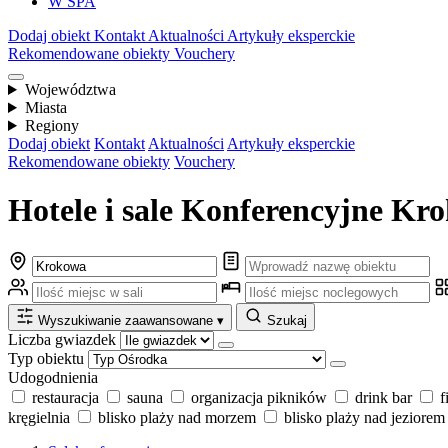
W SPA
Dodaj obiekt
Kontakt
Aktualności
Artykuły eksperckie
Rekomendowane obiekty
Vouchery
Województwa
Miasta
Regiony
Dodaj obiekt
Kontakt
Aktualności
Artykuły eksperckie
Rekomendowane obiekty
Vouchery
Hotele i sale Konferencyjne Kro
Wyszukiwanie zaawansowane
▾
Szukaj
Liczba gwiazdek
Typ obiektu
Udogodnienia
restauracja
sauna
organizacja pikników
drink bar
f
kręgielnia
blisko plaży nad morzem
blisko plaży nad jeziorem