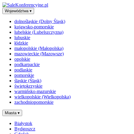
Województwa
▾
dolnośląskie (Dolny Śląsk)
kujawsko-pomorskie
lubelskie (Lubelszczyzna)
lubuskie
łódzkie
małopolskie (Małopolska)
mazowieckie (Mazowsze)
opolskie
podkarpackie
podlaskie
pomorskie
śląskie (Śląsk)
świętokrzyskie
warmińsko-mazurskie
wielkopolskie (Wielkopolska)
zachodniopomorskie
Miasta
▾
Białystok
Bydgoszcz