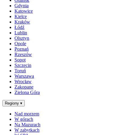
Gdańsk
Gdynia
Katowice
Kielce
Kraków
Łódź
Lublin
Olsztyn
Opole
Poznań
Rzeszów
Sopot
Szczecin
Toruń
Warszawa
Wrocław
Zakopane
Zielona Góra
Regiony
▾
Nad morzem
W górach
Na Mazurach
W zabytkach