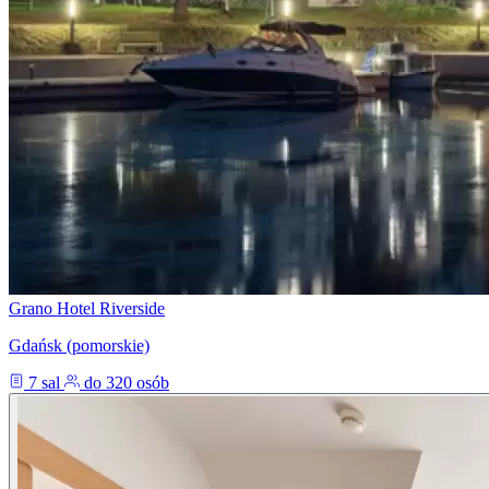
Grano Hotel Riverside
Gdańsk (pomorskie)
7 sal
do 320 osób