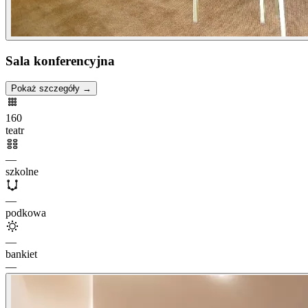
Sala konferencyjna
Pokaż szczegóły →
160
teatr
—
szkolne
—
podkowa
—
bankiet
—