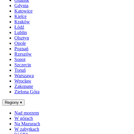
Gdańsk
Gdynia
Katowice
Kielce
Kraków
Łódź
Lublin
Olsztyn
Opole
Poznań
Rzeszów
Sopot
Szczecin
Toruń
Warszawa
Wrocław
Zakopane
Zielona Góra
Regiony
▾
Nad morzem
W górach
Na Mazurach
W zabytkach