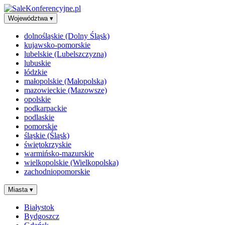
Województwa
▾
dolnośląskie (Dolny Śląsk)
kujawsko-pomorskie
lubelskie (Lubelszczyzna)
lubuskie
łódzkie
małopolskie (Małopolska)
mazowieckie (Mazowsze)
opolskie
podkarpackie
podlaskie
pomorskie
śląskie (Śląsk)
świętokrzyskie
warmińsko-mazurskie
wielkopolskie (Wielkopolska)
zachodniopomorskie
Miasta
▾
Białystok
Bydgoszcz