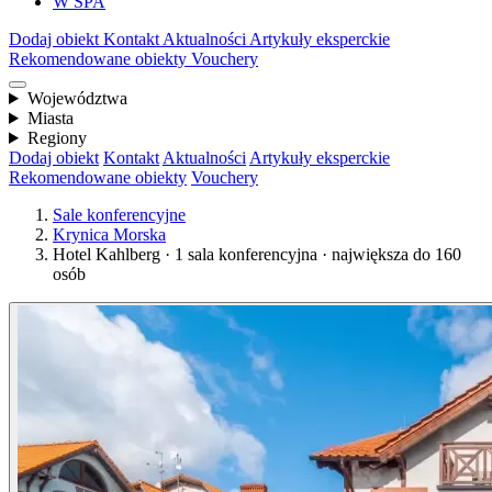
W SPA
Dodaj obiekt
Kontakt
Aktualności
Artykuły eksperckie
Rekomendowane obiekty
Vouchery
Województwa
Miasta
Regiony
Dodaj obiekt
Kontakt
Aktualności
Artykuły eksperckie
Rekomendowane obiekty
Vouchery
Sale konferencyjne
Krynica Morska
Hotel Kahlberg · 1 sala konferencyjna · największa do 160
osób