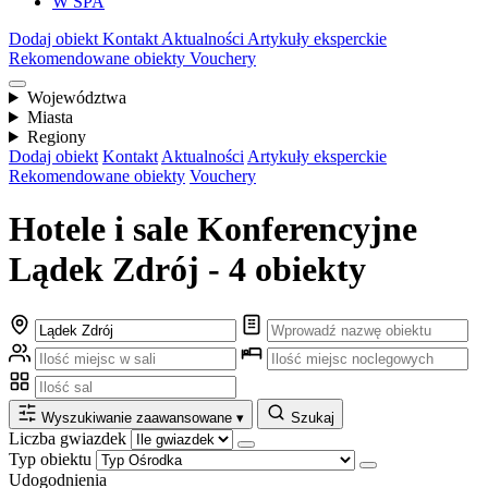
W SPA
Dodaj obiekt
Kontakt
Aktualności
Artykuły eksperckie
Rekomendowane obiekty
Vouchery
Województwa
Miasta
Regiony
Dodaj obiekt
Kontakt
Aktualności
Artykuły eksperckie
Rekomendowane obiekty
Vouchery
Hotele i sale Konferencyjne
Lądek Zdrój - 4 obiekty
Wyszukiwanie zaawansowane
▾
Szukaj
Liczba gwiazdek
Typ obiektu
Udogodnienia