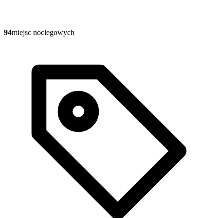
94
miejsc noclegowych