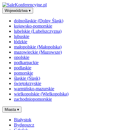
Województwa
▾
dolnośląskie (Dolny Śląsk)
kujawsko-pomorskie
lubelskie (Lubelszczyzna)
lubuskie
łódzkie
małopolskie (Małopolska)
mazowieckie (Mazowsze)
opolskie
podkarpackie
podlaskie
pomorskie
śląskie (Śląsk)
świętokrzyskie
warmińsko-mazurskie
wielkopolskie (Wielkopolska)
zachodniopomorskie
Miasta
▾
Białystok
Bydgoszcz