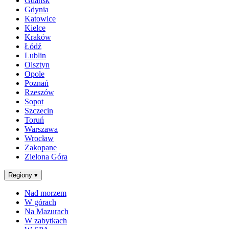
Gdańsk
Gdynia
Katowice
Kielce
Kraków
Łódź
Lublin
Olsztyn
Opole
Poznań
Rzeszów
Sopot
Szczecin
Toruń
Warszawa
Wrocław
Zakopane
Zielona Góra
Regiony
▾
Nad morzem
W górach
Na Mazurach
W zabytkach