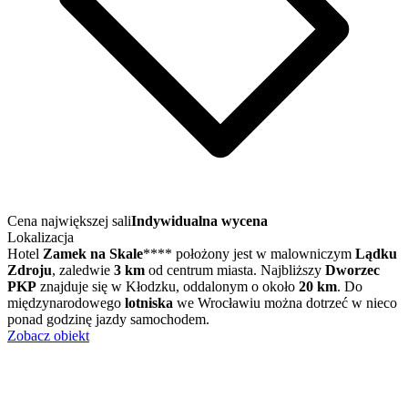
Cena największej sali
Indywidualna wycena
Lokalizacja
Hotel
Zamek na Skale
**** położony jest w malowniczym
Lądku
Zdroju
, zaledwie
3 km
od centrum miasta. Najbliższy
Dworzec
PKP
znajduje się w Kłodzku, oddalonym o około
20 km
. Do
międzynarodowego
lotniska
we Wrocławiu można dotrzeć w nieco
ponad godzinę jazdy samochodem.
Zobacz obiekt