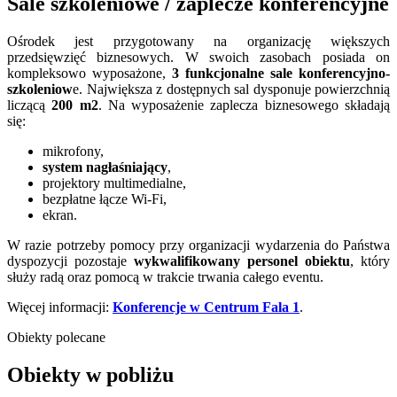
Sale szkoleniowe / zaplecze konferencyjne
Ośrodek jest przygotowany na organizację większych
przedsięwzięć biznesowych. W swoich zasobach posiada on
kompleksowo wyposażone,
3 funkcjonalne sale konferencyjno-
szkoleniow
e. Największa z dostępnych sal dysponuje powierzchnią
liczącą
200 m2
. Na wyposażenie zaplecza biznesowego składają
się:
mikrofony,
system nagłaśniający
,
projektory multimedialne,
bezpłatne łącze Wi-Fi,
ekran.
W razie potrzeby pomocy przy organizacji wydarzenia do Państwa
dyspozycji pozostaje
wykwalifikowany personel obiektu
, który
służy radą oraz pomocą w trakcie trwania całego eventu.
Więcej informacji:
Konferencje w Centrum Fala 1
.
Obiekty polecane
Obiekty w pobliżu