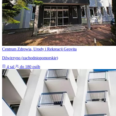
Centrum Zdrowia, Urody i Rekreacji Geovita
Dźwirzyno (zachodniopomorskie)
4 sal
do 180 osób