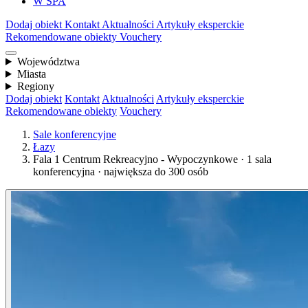
W SPA
Dodaj obiekt
Kontakt
Aktualności
Artykuły eksperckie
Rekomendowane obiekty
Vouchery
Województwa
Miasta
Regiony
Dodaj obiekt
Kontakt
Aktualności
Artykuły eksperckie
Rekomendowane obiekty
Vouchery
Sale konferencyjne
Łazy
Fala 1 Centrum Rekreacyjno - Wypoczynkowe · 1 sala
konferencyjna · największa do 300 osób