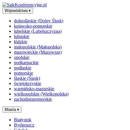
Województwa
▾
dolnośląskie (Dolny Śląsk)
kujawsko-pomorskie
lubelskie (Lubelszczyzna)
lubuskie
łódzkie
małopolskie (Małopolska)
mazowieckie (Mazowsze)
opolskie
podkarpackie
podlaskie
pomorskie
śląskie (Śląsk)
świętokrzyskie
warmińsko-mazurskie
wielkopolskie (Wielkopolska)
zachodniopomorskie
Miasta
▾
Białystok
Bydgoszcz