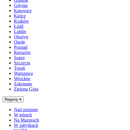
Gdańsk
Gdynia
Katowice
Kielce
Kraków
Łódź
Lublin
Olsztyn
Opole
Poznań
Rzeszów
Sopot
Szczecin
Toruń
Warszawa
Wrocław
Zakopane
Zielona Góra
Regiony
▾
Nad morzem
W górach
Na Mazurach
W zabytkach