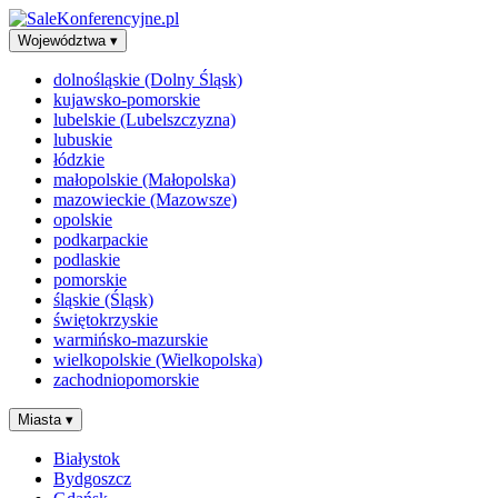
Województwa
▾
dolnośląskie (Dolny Śląsk)
kujawsko-pomorskie
lubelskie (Lubelszczyzna)
lubuskie
łódzkie
małopolskie (Małopolska)
mazowieckie (Mazowsze)
opolskie
podkarpackie
podlaskie
pomorskie
śląskie (Śląsk)
świętokrzyskie
warmińsko-mazurskie
wielkopolskie (Wielkopolska)
zachodniopomorskie
Miasta
▾
Białystok
Bydgoszcz