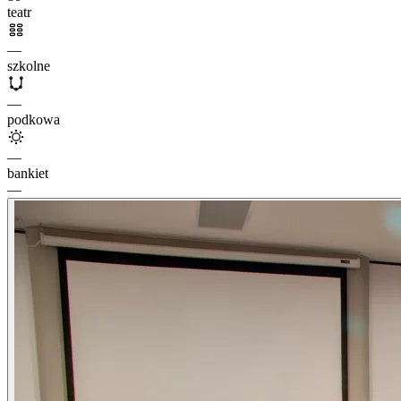
teatr
—
szkolne
—
podkowa
—
bankiet
—