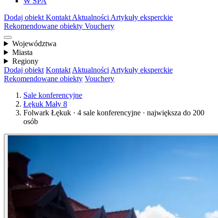
W SPA
Dodaj obiekt
Kontakt
Aktualności
Artykuły eksperckie
Rekomendowane obiekty
Vouchery
Województwa
Miasta
Regiony
Dodaj obiekt
Kontakt
Aktualności
Artykuły eksperckie
Rekomendowane obiekty
Vouchery
Sale konferencyjne
Łękuk Mały 8
Folwark Łękuk · 4 sale konferencyjne · największa do 200
osób