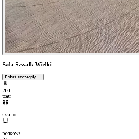
Sala Szwałk Wielki
Pokaż szczegóły →
200
teatr
—
szkolne
—
podkowa