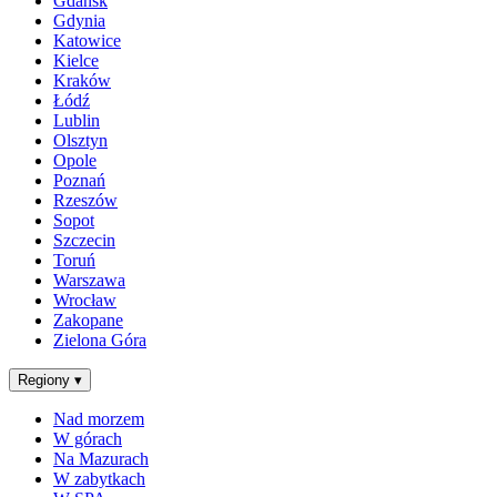
Gdańsk
Gdynia
Katowice
Kielce
Kraków
Łódź
Lublin
Olsztyn
Opole
Poznań
Rzeszów
Sopot
Szczecin
Toruń
Warszawa
Wrocław
Zakopane
Zielona Góra
Regiony
▾
Nad morzem
W górach
Na Mazurach
W zabytkach