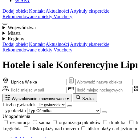
W SPA
Dodaj obiekt
Kontakt
Aktualności
Artykuły eksperckie
Rekomendowane obiekty
Vouchery
Województwa
Miasta
Regiony
Dodaj obiekt
Kontakt
Aktualności
Artykuły eksperckie
Rekomendowane obiekty
Vouchery
Hotele i sale Konferencyjne Lip
Wyszukiwanie zaawansowane
▾
Szukaj
Liczba gwiazdek
Typ obiektu
Udogodnienia
restauracja
sauna
organizacja pikników
drink bar
f
kręgielnia
blisko plaży nad morzem
blisko plaży nad jeziorem