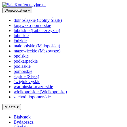
Województwa
▾
dolnośląskie (Dolny Śląsk)
kujawsko-pomorskie
lubelskie (Lubelszczyzna)
lubuskie
łódzkie
małopolskie (Małopolska)
mazowieckie (Mazowsze)
opolskie
podkarpackie
podlaskie
pomorskie
śląskie (Śląsk)
świętokrzyskie
warmińsko-mazurskie
wielkopolskie (Wielkopolska)
zachodniopomorskie
Miasta
▾
Białystok
Bydgoszcz