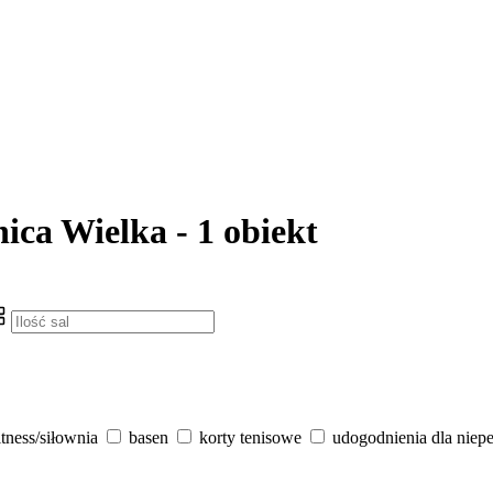
nica Wielka - 1 obiekt
itness/siłownia
basen
korty tenisowe
udogodnienia dla niep