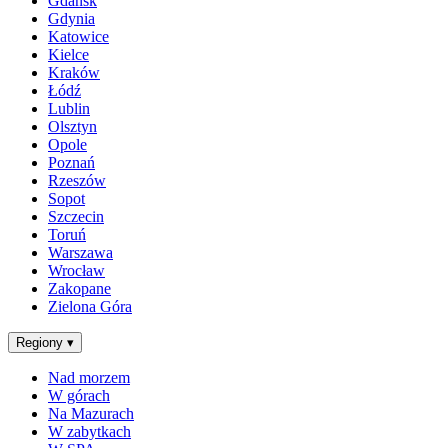
Gdańsk
Gdynia
Katowice
Kielce
Kraków
Łódź
Lublin
Olsztyn
Opole
Poznań
Rzeszów
Sopot
Szczecin
Toruń
Warszawa
Wrocław
Zakopane
Zielona Góra
Regiony
▾
Nad morzem
W górach
Na Mazurach
W zabytkach