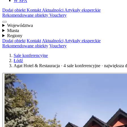
W SPA
Dodaj obiekt
Kontakt
Aktualności
Artykuły eksperckie
Rekomendowane obiekty
Vouchery
Województwa
Miasta
Regiony
Dodaj obiekt
Kontakt
Aktualności
Artykuły eksperckie
Rekomendowane obiekty
Vouchery
Sale konferencyjne
Łódź
Agat Hotel & Restauracja · 4 sale konferencyjne · największa 