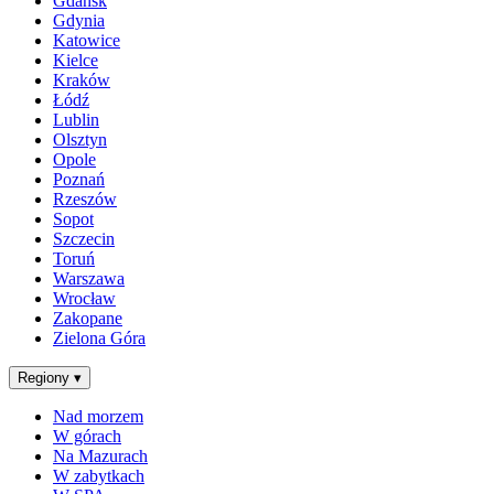
Gdańsk
Gdynia
Katowice
Kielce
Kraków
Łódź
Lublin
Olsztyn
Opole
Poznań
Rzeszów
Sopot
Szczecin
Toruń
Warszawa
Wrocław
Zakopane
Zielona Góra
Regiony
▾
Nad morzem
W górach
Na Mazurach
W zabytkach