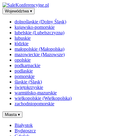
Województwa
▾
dolnośląskie (Dolny Śląsk)
kujawsko-pomorskie
lubelskie (Lubelszczyzna)
lubuskie
łódzkie
małopolskie (Małopolska)
mazowieckie (Mazowsze)
opolskie
podkarpackie
podlaskie
pomorskie
śląskie (Śląsk)
świętokrzyskie
warmińsko-mazurskie
wielkopolskie (Wielkopolska)
zachodniopomorskie
Miasta
▾
Białystok
Bydgoszcz